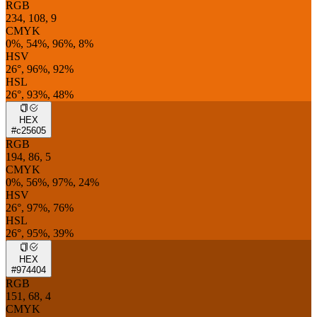
RGB
234, 108, 9
CMYK
0%, 54%, 96%, 8%
HSV
26°, 96%, 92%
HSL
26°, 93%, 48%
HEX
#c25605
RGB
194, 86, 5
CMYK
0%, 56%, 97%, 24%
HSV
26°, 97%, 76%
HSL
26°, 95%, 39%
HEX
#974404
RGB
151, 68, 4
CMYK