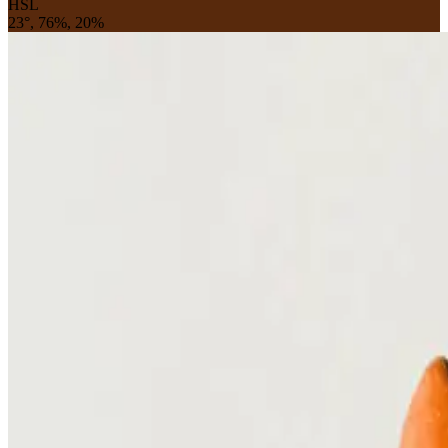
HSL
23°, 76%, 20%