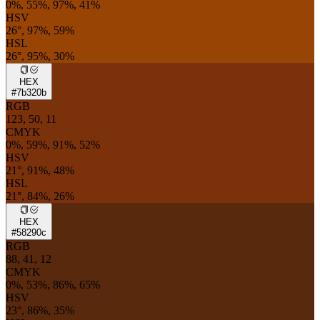
0%, 55%, 97%, 41%
HSV
26°, 97%, 59%
HSL
26°, 95%, 30%
HEX
#7b320b
RGB
123, 50, 11
CMYK
0%, 59%, 91%, 52%
HSV
21°, 91%, 48%
HSL
21°, 84%, 26%
HEX
#58290c
RGB
88, 41, 12
CMYK
0%, 53%, 86%, 65%
HSV
23°, 86%, 35%