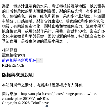
梨是一種多汁且清爽的水果，廣泛種植於溫帶地區，以其甜美
的口感和柔嫩的果肉而受到喜愛。梨的果皮光滑，有多種顏
色，包括綠色、黃色、紅色和褐色，果肉多汁且清脆，味道甜
中帶酸，口感細膩。梨富含維生素C、膳食纖維和多種抗氧化
物質，有助於促進消化、潤肺止咳和增強免疫力。這種水果可
以直接食用，或用於製作果汁、果醬、甜點和沙拉。梨在許多
文化中象徵著和平與長壽，因其滋潤的特性，特別適合在秋冬
季節食用，是養生保健的重要水果之一。
相關標籤
配色
植物
食物
前往相關色彩與配色
REFERENCE
版權與來源說明
本站所展示之素材，均屬其相應版權持有人所有。
圖片來源：
https://unsplash.com/photos/orange-pear-on-white-
ceramic-plate-8iCWV_mNRhs
Copyright ©
2026
ColorEncyc