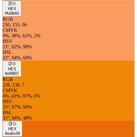
HEX
#fa9b60
RGB
250, 155, 96
CMYK
0%, 38%, 62%, 2%
HSV
23°, 62%, 98%
HSL
23°, 94%, 68%
HEX
#ef8807
RGB
239, 136, 7
CMYK
0%, 43%, 97%, 6%
HSV
33°, 97%, 94%
HSL
33°, 94%, 48%
HEX
#ea6c09