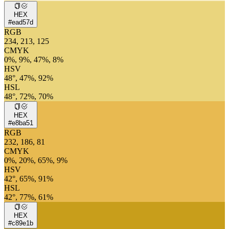
HEX
#ead57d
RGB
234, 213, 125
CMYK
0%, 9%, 47%, 8%
HSV
48°, 47%, 92%
HSL
48°, 72%, 70%
HEX
#e8ba51
RGB
232, 186, 81
CMYK
0%, 20%, 65%, 9%
HSV
42°, 65%, 91%
HSL
42°, 77%, 61%
HEX
#c89e1b