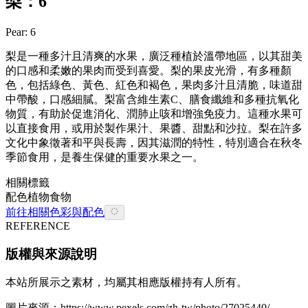
梨：6
Pear: 6
梨是一種多汁且清爽的水果，廣泛種植於溫帶地區，以其甜美
的口感和柔嫩的果肉而受到喜愛。梨的果皮光滑，有多種顏
色，包括綠色、黃色、紅色和褐色，果肉多汁且清脆，味道甜
中帶酸，口感細膩。梨富含維生素C、膳食纖維和多種抗氧化
物質，有助於促進消化、潤肺止咳和增強免疫力。這種水果可
以直接食用，或用於製作果汁、果醬、甜點和沙拉。梨在許多
文化中象徵著和平與長壽，因其滋潤的特性，特別適合在秋冬
季節食用，是養生保健的重要水果之一。
相關標籤
配色
植物
食物
前往相關色彩與配色
REFERENCE
版權與來源說明
本站所展示之素材，均屬其相應版權持有人所有。
圖片來源：
https://www.pexels.com/zh-tw/photo/27025440/