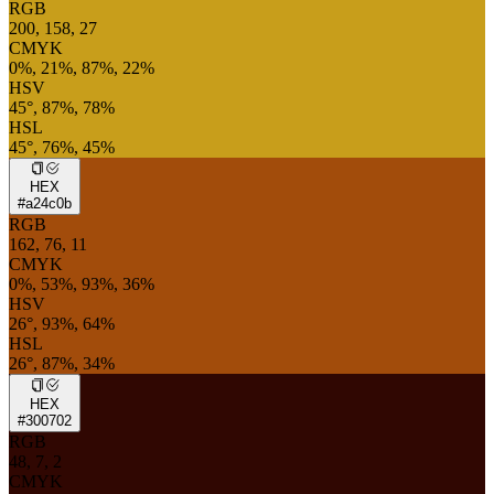
RGB
200, 158, 27
CMYK
0%, 21%, 87%, 22%
HSV
45°, 87%, 78%
HSL
45°, 76%, 45%
HEX
#a24c0b
RGB
162, 76, 11
CMYK
0%, 53%, 93%, 36%
HSV
26°, 93%, 64%
HSL
26°, 87%, 34%
HEX
#300702
RGB
48, 7, 2
CMYK