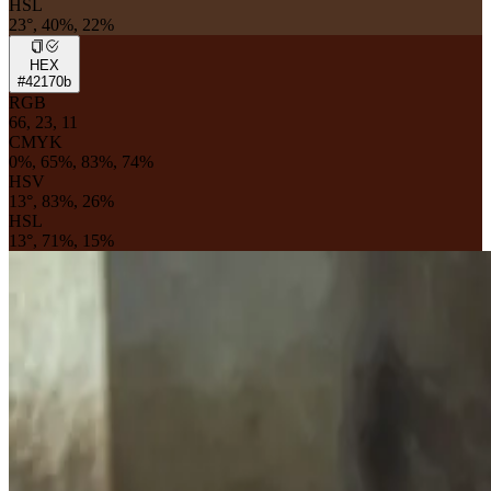
HSL
23°, 40%, 22%
HEX
#42170b
RGB
66, 23, 11
CMYK
0%, 65%, 83%, 74%
HSV
13°, 83%, 26%
HSL
13°, 71%, 15%