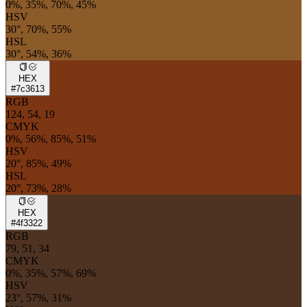
0%, 35%, 70%, 45%
HSV
30°, 70%, 55%
HSL
30°, 54%, 36%
HEX
#7c3613
RGB
124, 54, 19
CMYK
0%, 56%, 85%, 51%
HSV
20°, 85%, 49%
HSL
20°, 73%, 28%
HEX
#4f3322
RGB
79, 51, 34
CMYK
0%, 35%, 57%, 69%
HSV
23°, 57%, 31%