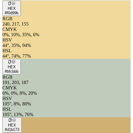
HEX
#f0d99b
RGB
240, 217, 155
CMYK
0%, 10%, 35%, 6%
HSV
44°, 35%, 94%
HSL
44°, 74%, 77%
HEX
#bfcbbb
RGB
191, 203, 187
CMYK
6%, 0%, 8%, 20%
HSV
105°, 8%, 80%
HSL
105°, 13%, 76%
HEX
#d1b173