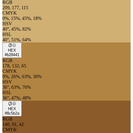
RGB
209, 177, 115
CMYK
0%, 15%, 45%, 18%
HSV
40°, 45%, 82%
HSL
40°, 51%, 64%
HEX
#b28441
RGB
178, 132, 65
CMYK
0%, 26%, 63%, 30%
HSV
36°, 63%, 70%
HSL
36°, 47%, 48%
HEX
#8c5b2a
RGB
140, 91, 42
CMYK