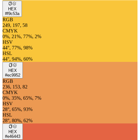
HEX
#f9c53a
RGB
249, 197, 58
CMYK
0%, 21%, 77%, 2%
HSV
44°, 77%, 98%
HSL
44°, 94%, 60%
HEX
#ec9952
RGB
236, 153, 82
CMYK
0%, 35%, 65%, 7%
HSV
28°, 65%, 93%
HSL
28°, 80%, 62%
HEX
#e46443