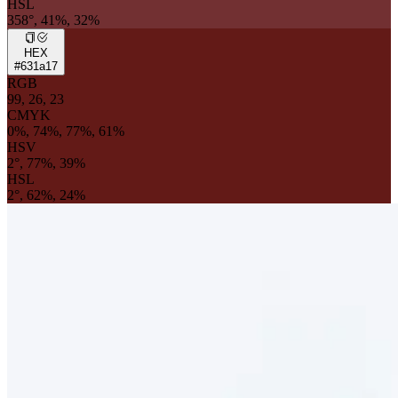
HSL
358°, 41%, 32%
HEX
#631a17
RGB
99, 26, 23
CMYK
0%, 74%, 77%, 61%
HSV
2°, 77%, 39%
HSL
2°, 62%, 24%