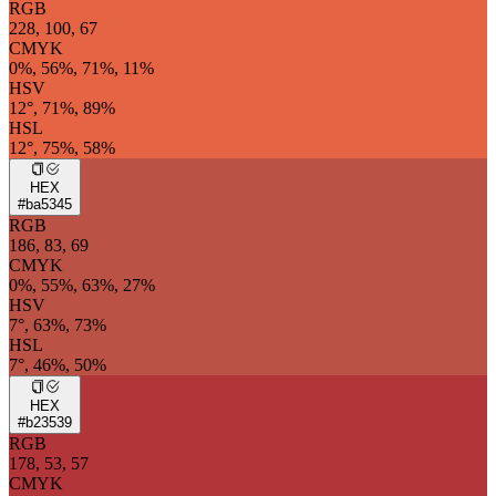
RGB
228, 100, 67
CMYK
0%, 56%, 71%, 11%
HSV
12°, 71%, 89%
HSL
12°, 75%, 58%
HEX
#ba5345
RGB
186, 83, 69
CMYK
0%, 55%, 63%, 27%
HSV
7°, 63%, 73%
HSL
7°, 46%, 50%
HEX
#b23539
RGB
178, 53, 57
CMYK