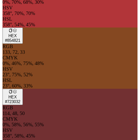
0%, 70%, 68%, 30%
HSV
358°, 70%, 70%
HSL
358°, 54%, 45%
HEX
#854821
RGB
133, 72, 33
CMYK
0%, 46%, 75%, 48%
HSV
23°, 75%, 52%
HSL
23°, 60%, 33%
HEX
#723032
RGB
114, 48, 50
CMYK
0%, 58%, 56%, 55%
HSV
358°, 58%, 45%