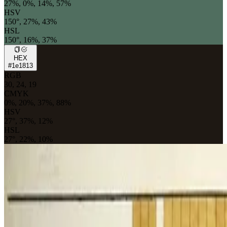
27%, 0%, 14%, 57%
HSV
150°, 27%, 43%
HSL
150°, 16%, 37%
HEX
#1e1813
RGB
30, 24, 19
CMYK
0%, 20%, 37%, 88%
HSV
27°, 37%, 12%
HSL
27°, 22%, 10%