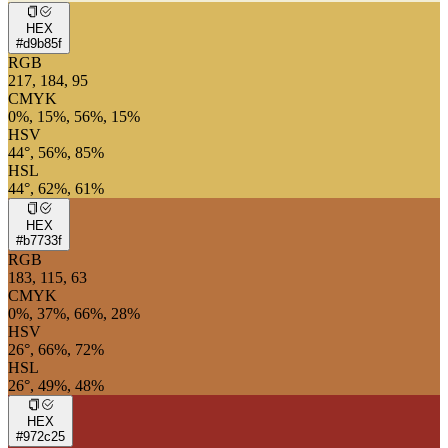
HEX
#d9b85f
RGB
217, 184, 95
CMYK
0%, 15%, 56%, 15%
HSV
44°, 56%, 85%
HSL
44°, 62%, 61%
HEX
#b7733f
RGB
183, 115, 63
CMYK
0%, 37%, 66%, 28%
HSV
26°, 66%, 72%
HSL
26°, 49%, 48%
HEX
#972c25