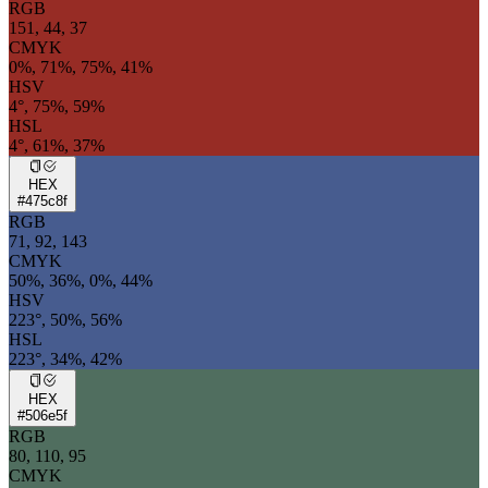
RGB
151, 44, 37
CMYK
0%, 71%, 75%, 41%
HSV
4°, 75%, 59%
HSL
4°, 61%, 37%
HEX
#475c8f
RGB
71, 92, 143
CMYK
50%, 36%, 0%, 44%
HSV
223°, 50%, 56%
HSL
223°, 34%, 42%
HEX
#506e5f
RGB
80, 110, 95
CMYK