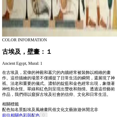
COLOR INFORMATION
古埃及，壁畫：１
Ancient Egypt, Mural: 1
在古埃及，宏偉的神殿和墓穴的內牆經常被裝飾以精緻的畫
作。這些描繪的場景不僅捕捉了日常生活的瞬間，還展現了神
祇、法老和重要的儀式。濃郁的靛藍和金色經常出現，象徵著
神性和永恆。翠綠和紅色則呈現出豐收和熱情。透過這些藝術
作品，我們得以窺探古埃及社會的信仰、文化和日常生活。
相關標籤
配色
知名景點
埃及風
繪畫
民俗文化
文藝
旅遊休閒
北非
前往相關色彩與配色