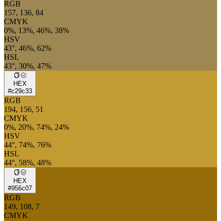
RGB
157, 136, 84
CMYK
0%, 13%, 46%, 38%
HSV
43°, 46%, 62%
HSL
43°, 30%, 47%
HEX
#c29c33
RGB
194, 156, 51
CMYK
0%, 20%, 74%, 24%
HSV
44°, 74%, 76%
HSL
44°, 58%, 48%
HEX
#956c07
RGB
149, 108, 7
CMYK