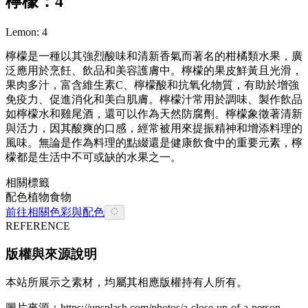
檸檬：4
Lemon: 4
檸檬是一種以其強烈酸味和清新香氣而著名的柑橘類水果，廣
泛應用於烹飪、飲品和美容護膚中。檸檬的果皮鮮黃且光滑，
果肉多汁，富含維生素C、檸檬酸和抗氧化物質，有助於增強
免疫力、促進消化和美白肌膚。檸檬汁常用於調味、製作飲品
如檸檬水和雞尾酒，還可以作為天然防腐劑。檸檬象徵著清新
與活力，因其酸爽的口感，經常被用來提振精神和增添料理的
風味。無論是作為料理的點綴還是健康飲食中的重要元素，檸
檬都是生活中不可或缺的水果之一。
相關標籤
配色
植物
食物
前往相關色彩與配色
REFERENCE
版權與來源說明
本站所展示之素材，均屬其相應版權持有人所有。
圖片來源：
https://unsplash.com/photos/a-close-up-of-a-person-