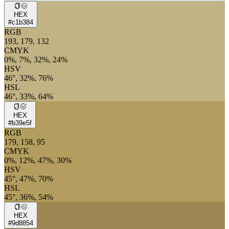
HEX
#c1b384
RGB
193, 179, 132
CMYK
0%, 7%, 32%, 24%
HSV
46°, 32%, 76%
HSL
46°, 33%, 64%
HEX
#b39e5f
RGB
179, 158, 95
CMYK
0%, 12%, 47%, 30%
HSV
45°, 47%, 70%
HSL
45°, 36%, 54%
HEX
#9d8854