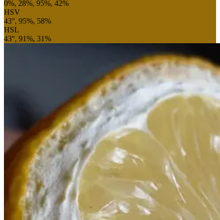
0%, 28%, 95%, 42%
HSV
43°, 95%, 58%
HSL
43°, 91%, 31%