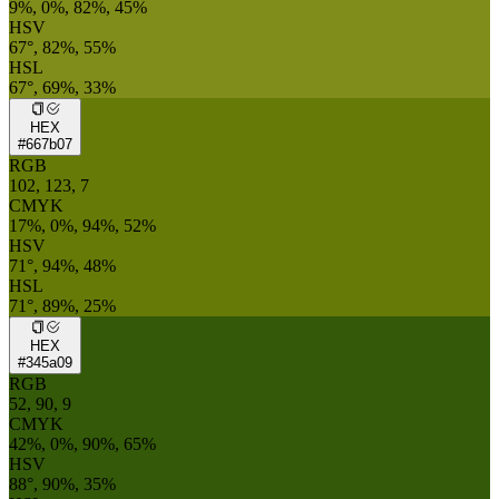
9%, 0%, 82%, 45%
HSV
67°, 82%, 55%
HSL
67°, 69%, 33%
HEX
#667b07
RGB
102, 123, 7
CMYK
17%, 0%, 94%, 52%
HSV
71°, 94%, 48%
HSL
71°, 89%, 25%
HEX
#345a09
RGB
52, 90, 9
CMYK
42%, 0%, 90%, 65%
HSV
88°, 90%, 35%