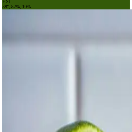
HSL
88°, 82%, 19%