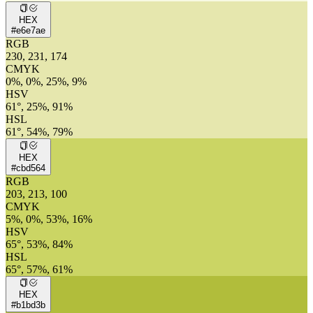
HEX
#e6e7ae
RGB
230, 231, 174
CMYK
0%, 0%, 25%, 9%
HSV
61°, 25%, 91%
HSL
61°, 54%, 79%
HEX
#cbd564
RGB
203, 213, 100
CMYK
5%, 0%, 53%, 16%
HSV
65°, 53%, 84%
HSL
65°, 57%, 61%
HEX
#b1bd3b