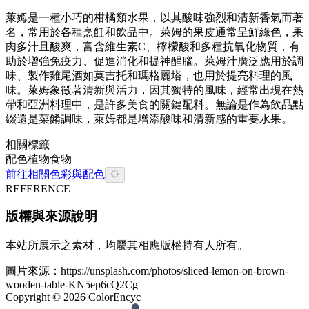
萊姆是一種小巧的柑橘類水果，以其酸味強烈和清新香氣而著
名，常用於各種烹飪和飲品中。萊姆的果皮通常呈鮮綠色，果
肉多汁且酸爽，富含維生素C、檸檬酸和多種抗氧化物質，有
助於增強免疫力、促進消化和提神醒腦。萊姆汁廣泛應用於調
味、製作雞尾酒如莫吉托和瑪格麗塔，也用於提亮料理的風
味。萊姆象徵著清新與活力，因其獨特的風味，經常出現在熱
帶和亞洲料理中，是許多美食的關鍵配料。無論是作為飲品點
綴還是菜餚調味，萊姆都是增添酸味和清新感的重要水果。
相關標籤
配色
植物
食物
前往相關色彩與配色
REFERENCE
版權與來源說明
本站所展示之素材，均屬其相應版權持有人所有。
圖片來源：
https://unsplash.com/photos/sliced-lemon-on-brown-
wooden-table-KN5ep6cQ2Cg
Copyright ©
2026
ColorEncyc