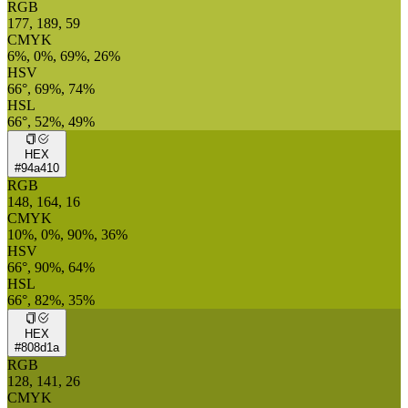
RGB
177, 189, 59
CMYK
6%, 0%, 69%, 26%
HSV
66°, 69%, 74%
HSL
66°, 52%, 49%
HEX
#94a410
RGB
148, 164, 16
CMYK
10%, 0%, 90%, 36%
HSV
66°, 90%, 64%
HSL
66°, 82%, 35%
HEX
#808d1a
RGB
128, 141, 26
CMYK