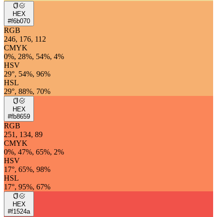
HEX
#f6b070
RGB
246, 176, 112
CMYK
0%, 28%, 54%, 4%
HSV
29°, 54%, 96%
HSL
29°, 88%, 70%
HEX
#fb8659
RGB
251, 134, 89
CMYK
0%, 47%, 65%, 2%
HSV
17°, 65%, 98%
HSL
17°, 95%, 67%
HEX
#f1524a