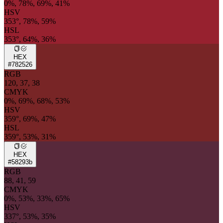
0%, 78%, 69%, 41%
HSV
353°, 78%, 59%
HSL
353°, 64%, 36%
HEX
#782526
RGB
120, 37, 38
CMYK
0%, 69%, 68%, 53%
HSV
359°, 69%, 47%
HSL
359°, 53%, 31%
HEX
#58293b
RGB
88, 41, 59
CMYK
0%, 53%, 33%, 65%
HSV
337°, 53%, 35%