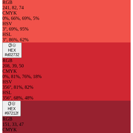
RGB
241, 82, 74
CMYK
0%, 66%, 69%, 5%
HSV
3°, 69%, 95%
HSL
3°, 86%, 62%
HEX
#d02732
RGB
208, 39, 50
CMYK
0%, 81%, 76%, 18%
HSV
356°, 81%, 82%
HSL
356°, 68%, 48%
HEX
#97212f
RGB
151, 33, 47
CMYK