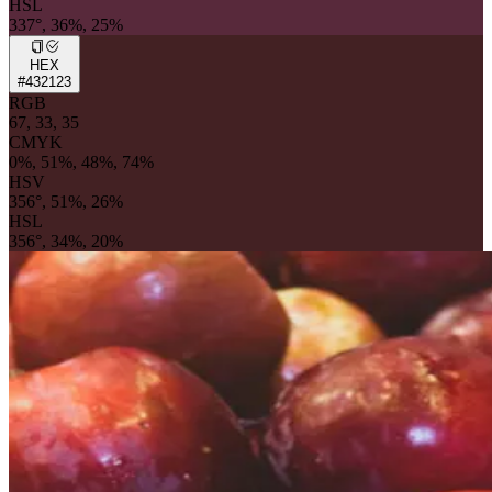
HSL
337°, 36%, 25%
HEX
#432123
RGB
67, 33, 35
CMYK
0%, 51%, 48%, 74%
HSV
356°, 51%, 26%
HSL
356°, 34%, 20%