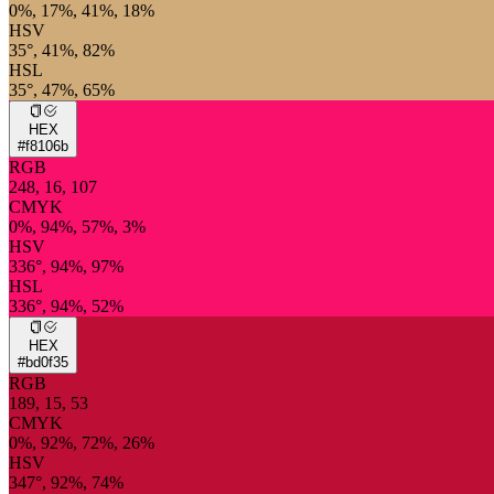
0%, 17%, 41%, 18%
HSV
35°, 41%, 82%
HSL
35°, 47%, 65%
HEX
#f8106b
RGB
248, 16, 107
CMYK
0%, 94%, 57%, 3%
HSV
336°, 94%, 97%
HSL
336°, 94%, 52%
HEX
#bd0f35
RGB
189, 15, 53
CMYK
0%, 92%, 72%, 26%
HSV
347°, 92%, 74%