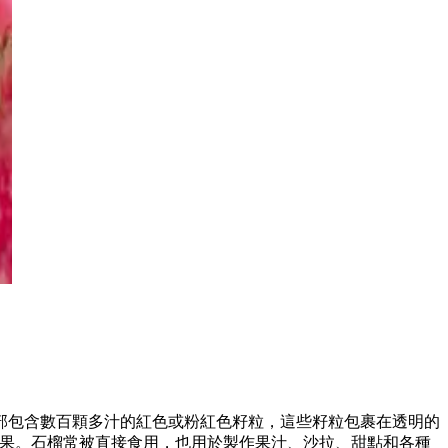
部包含數百顆多汁的紅色或粉紅色籽粒，這些籽粒包裹在透明的
效果。石榴常被直接食用，也用於製作果汁、沙拉、甜點和各種