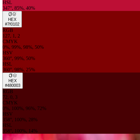
HSL
347°, 85%, 40%
HEX
#7f0102
RGB
127, 1, 2
CMYK
0%, 99%, 98%, 50%
HSV
360°, 99%, 50%
HSL
360°, 98%, 25%
HEX
#480003
RGB
72, 0, 3
CMYK
0%, 100%, 96%, 72%
HSV
358°, 100%, 28%
HSL
358°, 100%, 14%