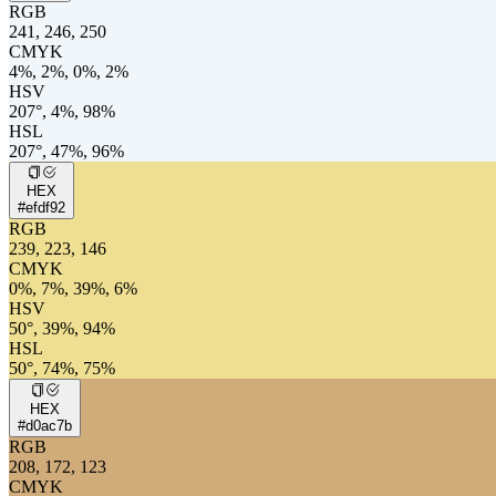
RGB
241, 246, 250
CMYK
4%, 2%, 0%, 2%
HSV
207°, 4%, 98%
HSL
207°, 47%, 96%
HEX
#efdf92
RGB
239, 223, 146
CMYK
0%, 7%, 39%, 6%
HSV
50°, 39%, 94%
HSL
50°, 74%, 75%
HEX
#d0ac7b
RGB
208, 172, 123
CMYK