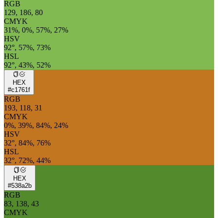
RGB
129, 186, 80
CMYK
31%, 0%, 57%, 27%
HSV
92°, 57%, 73%
HSL
92°, 43%, 52%
HEX
#c1761f
RGB
193, 118, 31
CMYK
0%, 39%, 84%, 24%
HSV
32°, 84%, 76%
HSL
32°, 72%, 44%
HEX
#538a2b
RGB
83, 138, 43
CMYK