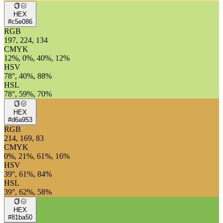
HEX
#c5e086
RGB
197, 224, 134
CMYK
12%, 0%, 40%, 12%
HSV
78°, 40%, 88%
HSL
78°, 59%, 70%
HEX
#d6a953
RGB
214, 169, 83
CMYK
0%, 21%, 61%, 16%
HSV
39°, 61%, 84%
HSL
39°, 62%, 58%
HEX
#81ba50