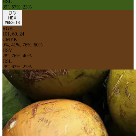
HSL
89°, 57%, 23%
HEX
#653c18
RGB
101, 60, 24
CMYK
0%, 41%, 76%, 60%
HSV
28°, 76%, 40%
HSL
28°, 62%, 25%