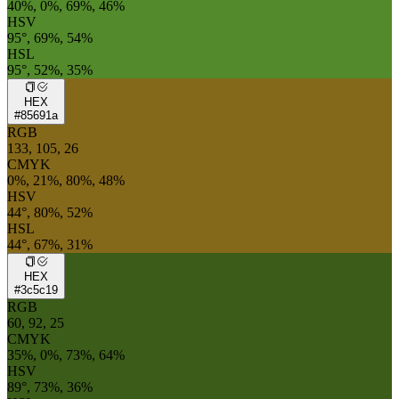
40%, 0%, 69%, 46%
HSV
95°, 69%, 54%
HSL
95°, 52%, 35%
HEX
#85691a
RGB
133, 105, 26
CMYK
0%, 21%, 80%, 48%
HSV
44°, 80%, 52%
HSL
44°, 67%, 31%
HEX
#3c5c19
RGB
60, 92, 25
CMYK
35%, 0%, 73%, 64%
HSV
89°, 73%, 36%