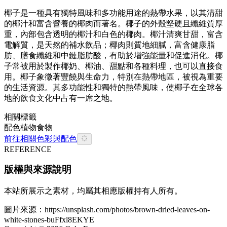
椰子是一種具有獨特風味和多功能用途的熱帶水果，以其清甜
的椰汁和富含營養的椰肉而著名。椰子的外殼堅硬且纖維質厚
重，內部包含透明的椰汁和白色的椰肉。椰汁清爽甘甜，富含
電解質，是天然的補水飲品；椰肉則質地細膩，富含健康脂
肪、膳食纖維和中鏈脂肪酸，有助於增強能量和促進消化。椰
子常被用於製作椰奶、椰油、甜點和各種料理，也可以直接食
用。椰子象徵著豐饒與生命力，特別在熱帶地區，被視為重要
的生活資源。其多功能性和獨特的熱帶風味，使椰子在全球各
地的飲食文化中占有一席之地。
相關標籤
配色
植物
食物
前往相關色彩與配色
REFERENCE
版權與來源說明
本站所展示之素材，均屬其相應版權持有人所有。
圖片來源：
https://unsplash.com/photos/brown-dried-leaves-on-
white-stones-buFfxl8EKYE