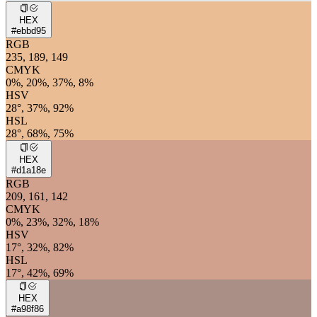
HEX
#ebbd95
RGB
235, 189, 149
CMYK
0%, 20%, 37%, 8%
HSV
28°, 37%, 92%
HSL
28°, 68%, 75%
HEX
#d1a18e
RGB
209, 161, 142
CMYK
0%, 23%, 32%, 18%
HSV
17°, 32%, 82%
HSL
17°, 42%, 69%
HEX
#a98f86