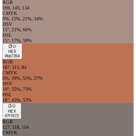
RGB
169, 143, 134
CMYK
0%, 15%, 21%, 34%
HSV
15°, 21%, 66%
HSL
15°, 17%, 59%
HEX
#bb7354
RGB
187, 115, 84
CMYK
0%, 39%, 55%, 27%
HSV
18°, 55%, 73%
HSL
18°, 43%, 53%
HEX
#7f7672
RGB
127, 118, 114
CMYK