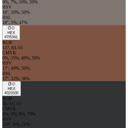
0%, 7%, 10%, 50%
HSV
18°, 10%, 50%
HSL
18°, 5%, 47%
HEX
#7f5341
RGB
127, 83, 65
CMYK
0%, 35%, 49%, 50%
HSV
17°, 49%, 50%
HSL
17°, 32%, 38%
HEX
#323335
RGB
50, 51, 53
CMYK
6%, 4%, 0%, 79%
HSV
220°, 6%, 21%