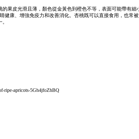
桃的果皮光滑且薄，顏色從金黃色到橙色不等，表面可能帶有細
眼睛健康、增強免疫力和改善消化。杏桃既可以直接食用，也常
一。
s-of-ripe-apricots-5Gh4jfoZhBQ