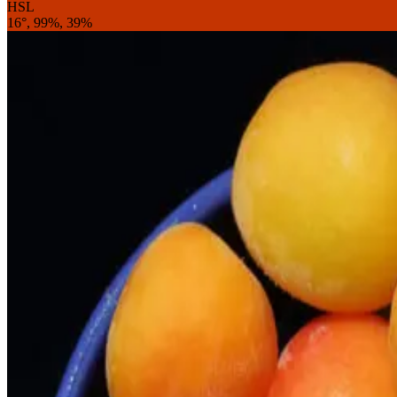
HSL
16°, 99%, 39%