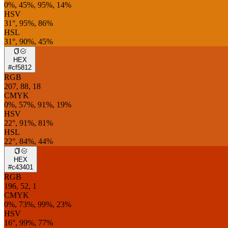
0%, 45%, 95%, 14%
HSV
31°, 95%, 86%
HSL
31°, 90%, 45%
HEX
#cf5812
RGB
207, 88, 18
CMYK
0%, 57%, 91%, 19%
HSV
22°, 91%, 81%
HSL
22°, 84%, 44%
HEX
#c43401
RGB
196, 52, 1
CMYK
0%, 73%, 99%, 23%
HSV
16°, 99%, 77%