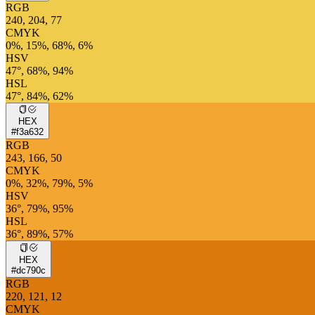
RGB
240, 204, 77
CMYK
0%, 15%, 68%, 6%
HSV
47°, 68%, 94%
HSL
47°, 84%, 62%
HEX
#f3a632
RGB
243, 166, 50
CMYK
0%, 32%, 79%, 5%
HSV
36°, 79%, 95%
HSL
36°, 89%, 57%
HEX
#dc790c
RGB
220, 121, 12
CMYK