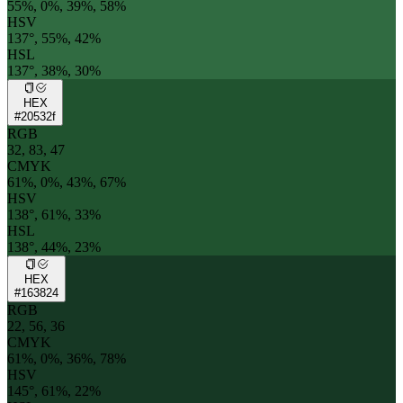
55%, 0%, 39%, 58%
HSV
137°, 55%, 42%
HSL
137°, 38%, 30%
HEX
#20532f
RGB
32, 83, 47
CMYK
61%, 0%, 43%, 67%
HSV
138°, 61%, 33%
HSL
138°, 44%, 23%
HEX
#163824
RGB
22, 56, 36
CMYK
61%, 0%, 36%, 78%
HSV
145°, 61%, 22%