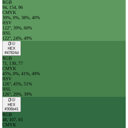
RGB
94, 154, 96
CMYK
39%, 0%, 38%, 40%
HSV
122°, 39%, 60%
HSL
122°, 24%, 49%
HEX
#47824d
RGB
71, 130, 77
CMYK
45%, 0%, 41%, 49%
HSV
126°, 45%, 51%
HSL
126°, 29%, 39%
HEX
#306b41
RGB
48, 107, 65
CMYK