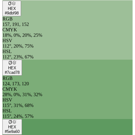
HEX
#9dbf98
RGB
157, 191, 152
CMYK
18%, 0%, 20%, 25%
HSV
112°, 20%, 75%
HSL
112°, 23%, 67%
HEX
#7cad78
RGB
124, 173, 120
CMYK
28%, 0%, 31%, 32%
HSV
115°, 31%, 68%
HSL
115°, 24%, 57%
HEX
#5e9a60