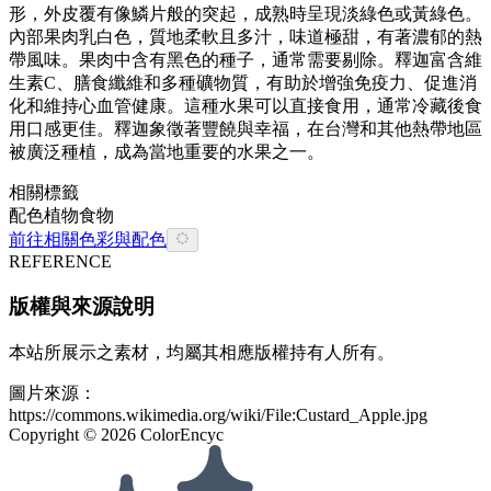
形，外皮覆有像鱗片般的突起，成熟時呈現淡綠色或黃綠色。
內部果肉乳白色，質地柔軟且多汁，味道極甜，有著濃郁的熱
帶風味。果肉中含有黑色的種子，通常需要剔除。釋迦富含維
生素C、膳食纖維和多種礦物質，有助於增強免疫力、促進消
化和維持心血管健康。這種水果可以直接食用，通常冷藏後食
用口感更佳。釋迦象徵著豐饒與幸福，在台灣和其他熱帶地區
被廣泛種植，成為當地重要的水果之一。
相關標籤
配色
植物
食物
前往相關色彩與配色
REFERENCE
版權與來源說明
本站所展示之素材，均屬其相應版權持有人所有。
圖片來源：
https://commons.wikimedia.org/wiki/File:Custard_Apple.jpg
Copyright ©
2026
ColorEncyc