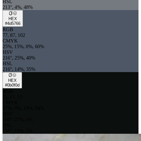
HSL
213°, 4%, 48%
HEX
#4d5766
RGB
77, 87, 102
CMYK
25%, 15%, 0%, 60%
HSV
216°, 25%, 40%
HSL
216°, 14%, 35%
HEX
#0b0f0d
RGB
11, 15, 13
CMYK
27%, 0%, 13%, 94%
HSV
150°, 27%, 6%
HSL
150°, 15%, 5%