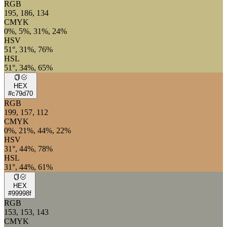
RGB
195, 186, 134
CMYK
0%, 5%, 31%, 24%
HSV
51°, 31%, 76%
HSL
51°, 34%, 65%
HEX
#c79d70
RGB
199, 157, 112
CMYK
0%, 21%, 44%, 22%
HSV
31°, 44%, 78%
HSL
31°, 44%, 61%
HEX
#99998f
RGB
153, 153, 143
CMYK