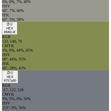
0%, 0%, 7%, 40%
HSV
60°, 7%, 60%
HSL
60°, 5%, 58%
HEX
#848c4f
RGB
132, 140, 79
CMYK
6%, 0%, 44%, 45%
HSV
68°, 44%, 55%
HSL
68°, 28%, 43%
HEX
#757a80
RGB
117, 122, 128
CMYK
9%, 5%, 0%, 50%
HSV
213°, 9%, 50%