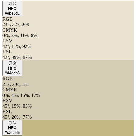
HEX
#ebe3d1
RGB
235, 227, 209
CMYK
0%, 3%, 11%, 8%
HSV
42°, 11%, 92%
HSL
42°, 39%, 87%
HEX
#d4ccb5
RGB
212, 204, 181
CMYK
0%, 4%, 15%, 17%
HSV
45°, 15%, 83%
HSL
45°, 26%, 77%
HEX
#c3ba86