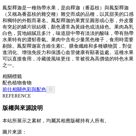
鳳梨釋迦是一種熱帶水果，是由釋迦（番荔枝）與鳳梨釋迦
（又稱為番荔枝的雜交種）雜交而成的品種，以其甜美的口感
和獨特的外觀而著名。鳳梨釋迦的果實呈圓形或心形，外皮覆
有突起的鱗片狀結構，顏色通常為黃綠色或淡綠色。果肉為乳
白色，質地細膩且多汁，味道甜中帶有淡淡的酸味，帶有熱帶
水果特有的濃郁香氣。果肉中含有少量黑色種子，食用時需要
剔除。鳳梨釋迦富含維生素C、膳食纖維和多種礦物質，對促
進消化、增強免疫力和保護心血管健康有顯著益處。這種水果
可以直接食用，冷藏後風味更佳，常被視為高價值的特色水果
之一。
相關標籤
配色
植物
食物
前往相關色彩與配色
REFERENCE
版權與來源說明
本站所展示之素材，均屬其相應版權持有人所有。
圖片來源：