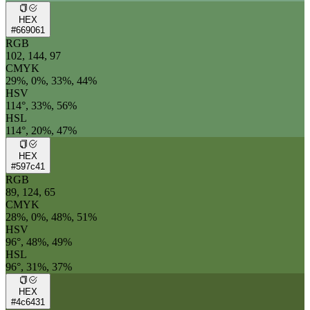
HEX
#669061
RGB
102, 144, 97
CMYK
29%, 0%, 33%, 44%
HSV
114°, 33%, 56%
HSL
114°, 20%, 47%
HEX
#597c41
RGB
89, 124, 65
CMYK
28%, 0%, 48%, 51%
HSV
96°, 48%, 49%
HSL
96°, 31%, 37%
HEX
#4c6431