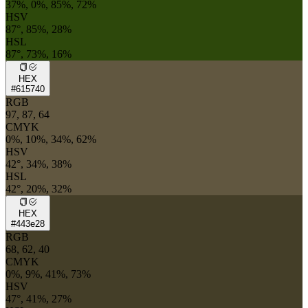
37%, 0%, 85%, 72%
HSV
87°, 85%, 28%
HSL
87°, 73%, 16%
HEX
#615740
RGB
97, 87, 64
CMYK
0%, 10%, 34%, 62%
HSV
42°, 34%, 38%
HSL
42°, 20%, 32%
HEX
#443e28
RGB
68, 62, 40
CMYK
0%, 9%, 41%, 73%
HSV
47°, 41%, 27%