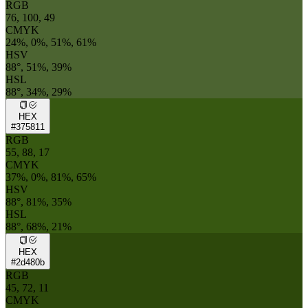
RGB
76, 100, 49
CMYK
24%, 0%, 51%, 61%
HSV
88°, 51%, 39%
HSL
88°, 34%, 29%
HEX
#375811
RGB
55, 88, 17
CMYK
37%, 0%, 81%, 65%
HSV
88°, 81%, 35%
HSL
88°, 68%, 21%
HEX
#2d480b
RGB
45, 72, 11
CMYK