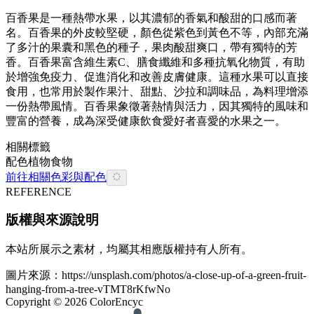
百香果是一種熱帶水果，以其濃郁的香氣和酸甜的口感而著
名。百香果的外皮較堅硬，顏色從紫色到黃色不等，內部充滿
了多汁的果囊和黑色的種子，果肉酸甜爽口，帶有獨特的芳
香。百香果富含維生素C、膳食纖維和多種抗氧化物質，有助
於增強免疫力、促進消化和改善皮膚健康。這種水果可以直接
食用，也常用於製作果汁、甜點、沙拉和調味品，為料理增添
一份熱帶風情。百香果象徵著熱情與活力，因其獨特的風味和
豐富的營養，成為深受健康飲食愛好者喜愛的水果之一。
相關標籤
配色
植物
食物
前往相關色彩與配色
REFERENCE
版權與來源說明
本站所展示之素材，均屬其相應版權持有人所有。
圖片來源：
https://unsplash.com/photos/a-close-up-of-a-green-fruit-
hanging-from-a-tree-vTMT8rKfwNo
Copyright ©
2026
ColorEncyc