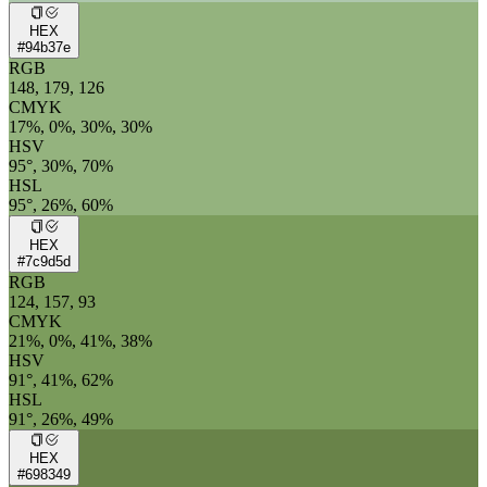
HEX
#94b37e
RGB
148, 179, 126
CMYK
17%, 0%, 30%, 30%
HSV
95°, 30%, 70%
HSL
95°, 26%, 60%
HEX
#7c9d5d
RGB
124, 157, 93
CMYK
21%, 0%, 41%, 38%
HSV
91°, 41%, 62%
HSL
91°, 26%, 49%
HEX
#698349