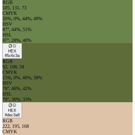
RGB
105, 131, 73
CMYK
20%, 0%, 44%, 49%
HSV
87°, 44%, 51%
HSL
87°, 28%, 40%
HEX
#5c6c3a
RGB
92, 108, 58
CMYK
15%, 0%, 46%, 58%
HSV
79°, 46%, 42%
HSL
79°, 30%, 33%
HEX
#dec3a8
RGB
222, 195, 168
CMYK