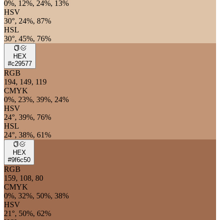
0%, 12%, 24%, 13%
HSV
30°, 24%, 87%
HSL
30°, 45%, 76%
HEX
#c29577
RGB
194, 149, 119
CMYK
0%, 23%, 39%, 24%
HSV
24°, 39%, 76%
HSL
24°, 38%, 61%
HEX
#9f6c50
RGB
159, 108, 80
CMYK
0%, 32%, 50%, 38%
HSV
21°, 50%, 62%