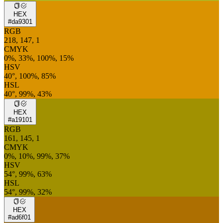
HEX
#da9301
RGB
218, 147, 1
CMYK
0%, 33%, 100%, 15%
HSV
40°, 100%, 85%
HSL
40°, 99%, 43%
HEX
#a19101
RGB
161, 145, 1
CMYK
0%, 10%, 99%, 37%
HSV
54°, 99%, 63%
HSL
54°, 99%, 32%
HEX
#ad6f01