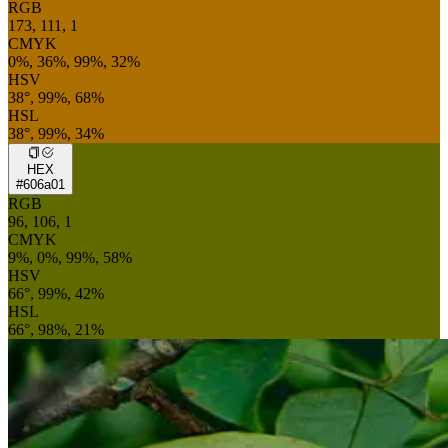
RGB
173, 111, 1
CMYK
0%, 36%, 99%, 32%
HSV
38°, 99%, 68%
HSL
38°, 99%, 34%
HEX
#606a01
RGB
96, 106, 1
CMYK
9%, 0%, 99%, 58%
HSV
66°, 99%, 42%
HSL
66°, 98%, 21%