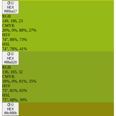
HEX
#95ba17
RGB
149, 186, 23
CMYK
20%, 0%, 88%, 27%
HSV
74°, 88%, 73%
HSL
74°, 78%, 41%
HEX
#88a520
RGB
136, 165, 32
CMYK
18%, 0%, 81%, 35%
HSV
73°, 81%, 65%
HSL
73°, 68%, 39%
HEX
#8c890b