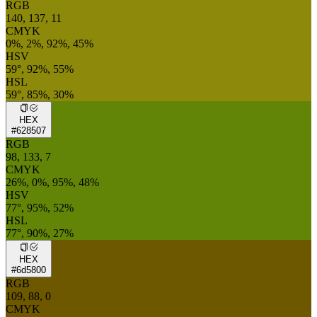
RGB
140, 137, 11
CMYK
0%, 2%, 92%, 45%
HSV
59°, 92%, 55%
HSL
59°, 85%, 30%
HEX
#628507
RGB
98, 133, 7
CMYK
26%, 0%, 95%, 48%
HSV
77°, 95%, 52%
HSL
77°, 90%, 27%
HEX
#6d5800
RGB
109, 88, 0
CMYK