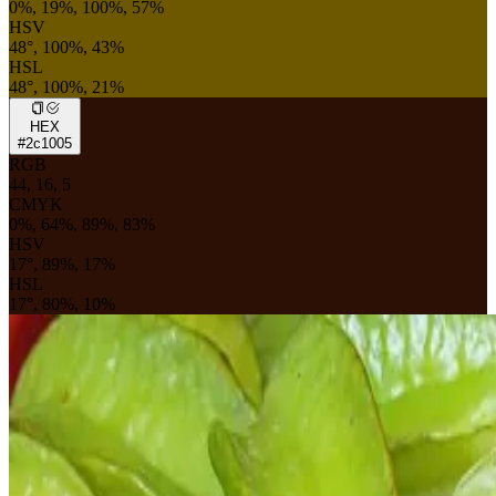
0%, 19%, 100%, 57%
HSV
48°, 100%, 43%
HSL
48°, 100%, 21%
HEX
#2c1005
RGB
44, 16, 5
CMYK
0%, 64%, 89%, 83%
HSV
17°, 89%, 17%
HSL
17°, 80%, 10%