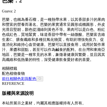
芭樂：2
Guava: 2
芭樂，也稱為番石榴，是一種熱帶水果，以其香甜多汁的果肉
和豐富的營養而著名。芭樂的果實通常呈圓形或橢圓形，外皮
光滑且堅韌，顏色從淺綠到黃色不等。果肉可以是白色、粉紅
色或紅色，質地緊實，味道香甜中帶有一絲微酸。芭樂富含維
生素C、膳食纖維和多種抗氧化物質，有助於增強免疫力、促
進消化和維持心血管健康。芭樂可以直接食用，或用於製作果
汁、果醬和甜點，甚至可以作為鹹食的配料。在台灣和東南亞
地區，芭樂是一種常見的水果，象徵著健康與繁榮，並且因其
高纖維和低熱量的特性，深受健康飲食愛好者的喜愛。
相關標籤
配色
植物
食物
前往相關色彩與配色
REFERENCE
版權與來源說明
本站所展示之素材，均屬其相應版權持有人所有。