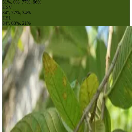
31%, 0%, 77%, 66%
HSV
84°, 77%, 34%
HSL
84°, 63%, 21%