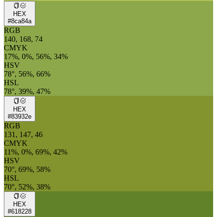
HEX
#8ca84a
RGB
140, 168, 74
CMYK
17%, 0%, 56%, 34%
HSV
78°, 56%, 66%
HSL
78°, 39%, 47%
HEX
#83932e
RGB
131, 147, 46
CMYK
11%, 0%, 69%, 42%
HSV
70°, 69%, 58%
HSL
70°, 52%, 38%
HEX
#618228