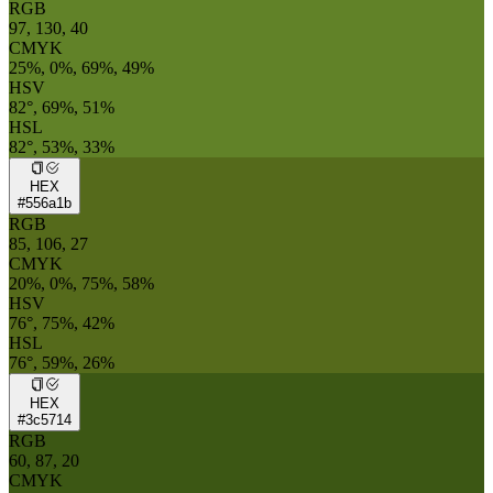
RGB
97, 130, 40
CMYK
25%, 0%, 69%, 49%
HSV
82°, 69%, 51%
HSL
82°, 53%, 33%
HEX
#556a1b
RGB
85, 106, 27
CMYK
20%, 0%, 75%, 58%
HSV
76°, 75%, 42%
HSL
76°, 59%, 26%
HEX
#3c5714
RGB
60, 87, 20
CMYK