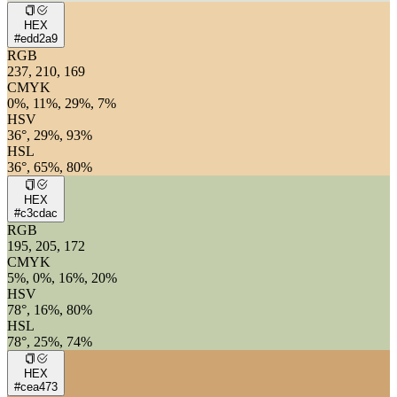
HEX
#edd2a9
RGB
237, 210, 169
CMYK
0%, 11%, 29%, 7%
HSV
36°, 29%, 93%
HSL
36°, 65%, 80%
HEX
#c3cdac
RGB
195, 205, 172
CMYK
5%, 0%, 16%, 20%
HSV
78°, 16%, 80%
HSL
78°, 25%, 74%
HEX
#cea473