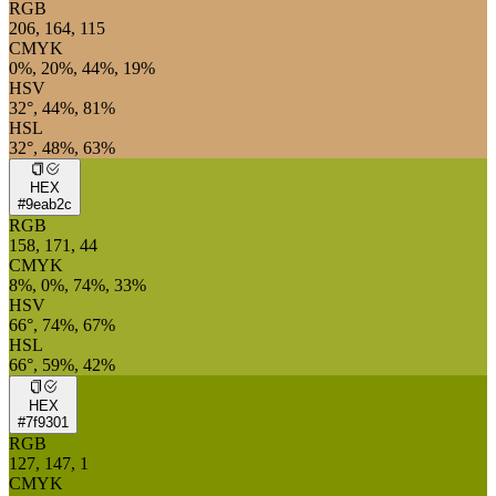
RGB
206, 164, 115
CMYK
0%, 20%, 44%, 19%
HSV
32°, 44%, 81%
HSL
32°, 48%, 63%
HEX
#9eab2c
RGB
158, 171, 44
CMYK
8%, 0%, 74%, 33%
HSV
66°, 74%, 67%
HSL
66°, 59%, 42%
HEX
#7f9301
RGB
127, 147, 1
CMYK