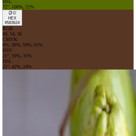
HSL
72°, 100%, 21%
HEX
#583624
RGB
88, 54, 36
CMYK
0%, 39%, 59%, 65%
HSV
21°, 59%, 35%
HSL
21°, 42%, 24%