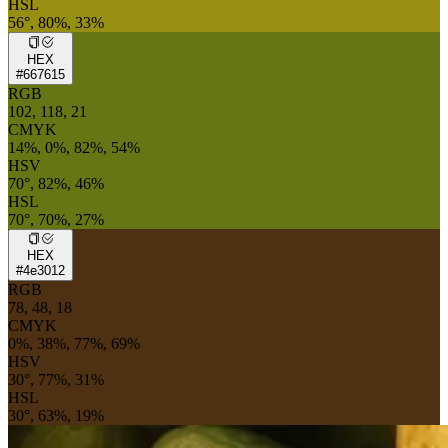
HSL
56°, 80%, 33%
HEX
#667615
RGB
102, 118, 21
CMYK
14%, 0%, 82%, 54%
HSV
70°, 82%, 46%
HSL
70°, 70%, 27%
HEX
#4e3012
RGB
78, 48, 18
CMYK
0%, 38%, 77%, 69%
HSV
30°, 77%, 31%
HSL
30°, 63%, 19%