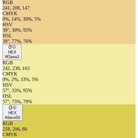
RGB
241, 208, 147
CMYK
0%, 14%, 39%, 5%
HSV
39°, 39%, 95%
HSL
39°, 77%, 76%
HEX
#f2eea3
RGB
242, 238, 163
CMYK
0%, 2%, 33%, 5%
HSV
57°, 33%, 95%
HSL
57°, 75%, 79%
HEX
#dace50
RGB
218, 206, 80
CMYK