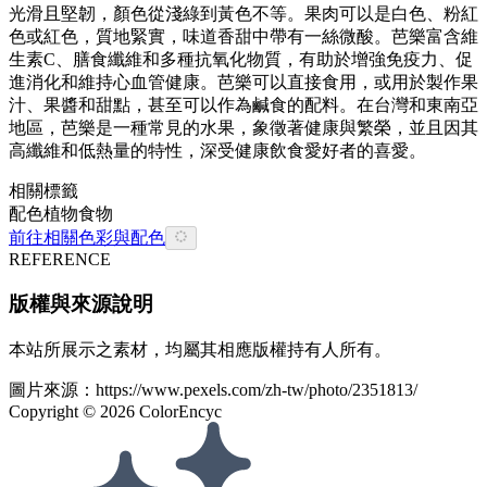
光滑且堅韌，顏色從淺綠到黃色不等。果肉可以是白色、粉紅
色或紅色，質地緊實，味道香甜中帶有一絲微酸。芭樂富含維
生素C、膳食纖維和多種抗氧化物質，有助於增強免疫力、促
進消化和維持心血管健康。芭樂可以直接食用，或用於製作果
汁、果醬和甜點，甚至可以作為鹹食的配料。在台灣和東南亞
地區，芭樂是一種常見的水果，象徵著健康與繁榮，並且因其
高纖維和低熱量的特性，深受健康飲食愛好者的喜愛。
相關標籤
配色
植物
食物
前往相關色彩與配色
REFERENCE
版權與來源說明
本站所展示之素材，均屬其相應版權持有人所有。
圖片來源：
https://www.pexels.com/zh-tw/photo/2351813/
Copyright ©
2026
ColorEncyc