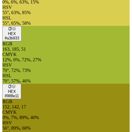
0%, 6%, 63%, 15%
HSV
55°, 63%, 85%
HSL
55°, 65%, 58%
HEX
#a3b933
RGB
163, 185, 51
CMYK
12%, 0%, 72%, 27%
HSV
70°, 72%, 73%
HSL
70°, 57%, 46%
HEX
#988e11
RGB
152, 142, 17
CMYK
0%, 7%, 89%, 40%
HSV
56°, 89%, 60%