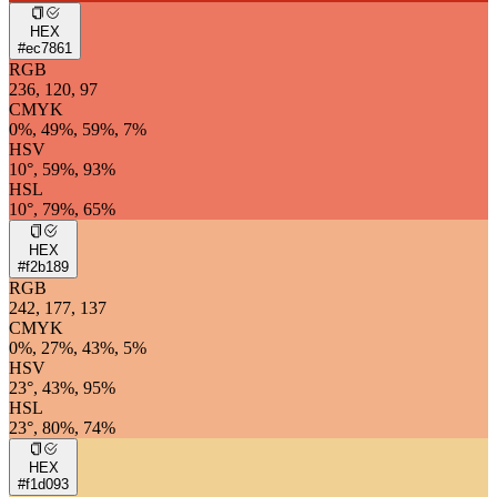
HEX
#ec7861
RGB
236, 120, 97
CMYK
0%, 49%, 59%, 7%
HSV
10°, 59%, 93%
HSL
10°, 79%, 65%
HEX
#f2b189
RGB
242, 177, 137
CMYK
0%, 27%, 43%, 5%
HSV
23°, 43%, 95%
HSL
23°, 80%, 74%
HEX
#f1d093