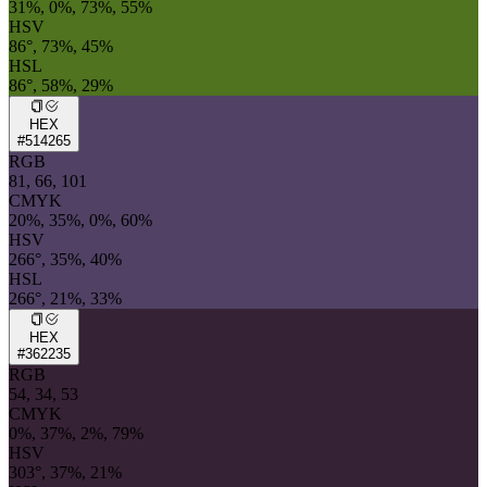
31%, 0%, 73%, 55%
HSV
86°, 73%, 45%
HSL
86°, 58%, 29%
HEX
#514265
RGB
81, 66, 101
CMYK
20%, 35%, 0%, 60%
HSV
266°, 35%, 40%
HSL
266°, 21%, 33%
HEX
#362235
RGB
54, 34, 53
CMYK
0%, 37%, 2%, 79%
HSV
303°, 37%, 21%