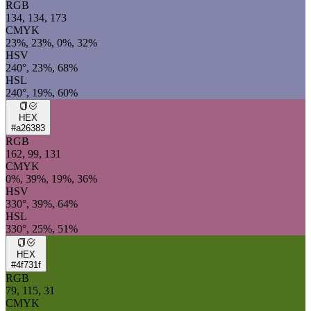
RGB
134, 134, 173
CMYK
23%, 23%, 0%, 32%
HSV
240°, 23%, 68%
HSL
240°, 19%, 60%
HEX
#a26383
RGB
162, 99, 131
CMYK
0%, 39%, 19%, 36%
HSV
330°, 39%, 64%
HSL
330°, 25%, 51%
HEX
#4f731f
RGB
79, 115, 31
CMYK