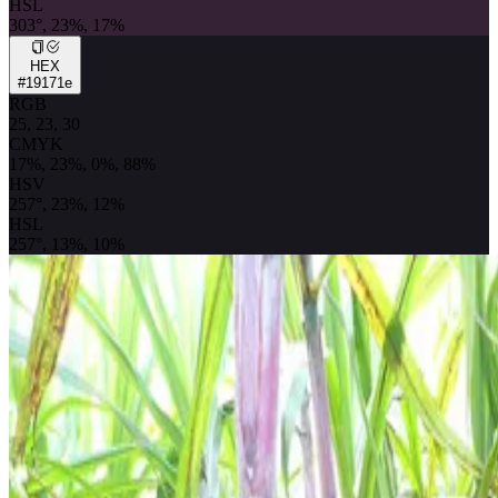
HSL
303°, 23%, 17%
HEX
#19171e
RGB
25, 23, 30
CMYK
17%, 23%, 0%, 88%
HSV
257°, 23%, 12%
HSL
257°, 13%, 10%