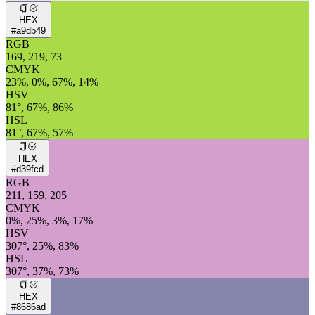
HEX
#a9db49
RGB
169, 219, 73
CMYK
23%, 0%, 67%, 14%
HSV
81°, 67%, 86%
HSL
81°, 67%, 57%
HEX
#d39fcd
RGB
211, 159, 205
CMYK
0%, 25%, 3%, 17%
HSV
307°, 25%, 83%
HSL
307°, 37%, 73%
HEX
#8686ad