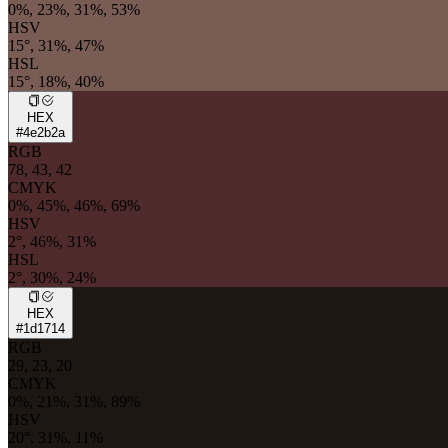
0%, 23%, 31%, 53%
HSV
15°, 31%, 47%
HSL
15°, 18%, 40%
HEX
#4e2b2a
RGB
78, 43, 42
CMYK
0%, 45%, 46%, 69%
HSV
2°, 46%, 31%
HSL
2°, 30%, 24%
HEX
#1d1714
RGB
29, 23, 20
CMYK
0%, 21%, 31%, 89%
HSV
20°, 31%, 11%