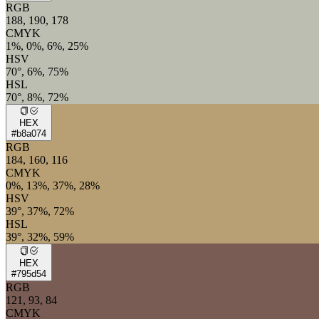
RGB
188, 190, 178
CMYK
1%, 0%, 6%, 25%
HSV
70°, 6%, 75%
HSL
70°, 8%, 72%
HEX
#b8a074
RGB
184, 160, 116
CMYK
0%, 13%, 37%, 28%
HSV
39°, 37%, 72%
HSL
39°, 32%, 59%
HEX
#795d54
RGB
121, 93, 84
CMYK