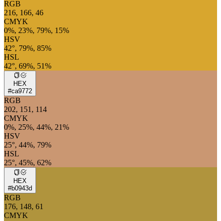
RGB
216, 166, 46
CMYK
0%, 23%, 79%, 15%
HSV
42°, 79%, 85%
HSL
42°, 69%, 51%
HEX
#ca9772
RGB
202, 151, 114
CMYK
0%, 25%, 44%, 21%
HSV
25°, 44%, 79%
HSL
25°, 45%, 62%
HEX
#b0943d
RGB
176, 148, 61
CMYK