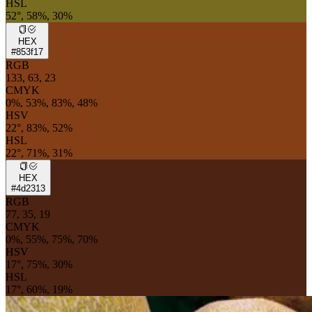
HSL
52°, 58%, 30%
HEX
#853f17
RGB
133, 63, 23
CMYK
0%, 53%, 83%, 48%
HSV
22°, 83%, 52%
HSL
22°, 71%, 31%
HEX
#4d2313
RGB
77, 35, 19
CMYK
0%, 55%, 75%, 70%
HSV
17°, 75%, 30%
HSL
17°, 60%, 19%