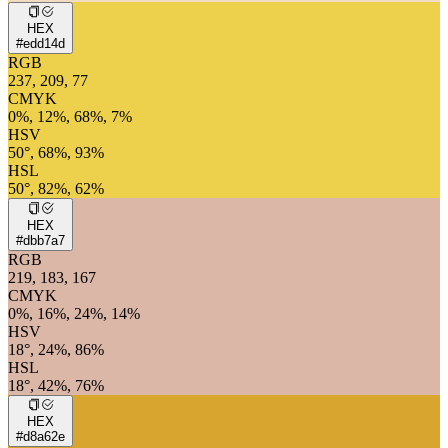
HEX
#edd14d
RGB
237, 209, 77
CMYK
0%, 12%, 68%, 7%
HSV
50°, 68%, 93%
HSL
50°, 82%, 62%
HEX
#dbb7a7
RGB
219, 183, 167
CMYK
0%, 16%, 24%, 14%
HSV
18°, 24%, 86%
HSL
18°, 42%, 76%
HEX
#d8a62e