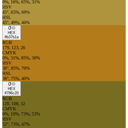
0%, 16%, 65%, 31%
HSV
45°, 65%, 69%
HSL
45°, 49%, 46%
HEX
#b37b1a
RGB
179, 123, 26
CMYK
0%, 31%, 85%, 30%
HSV
38°, 85%, 70%
HSL
38°, 75%, 40%
HEX
#786c20
RGB
120, 108, 32
CMYK
0%, 10%, 73%, 53%
HSV
52°, 73%, 47%