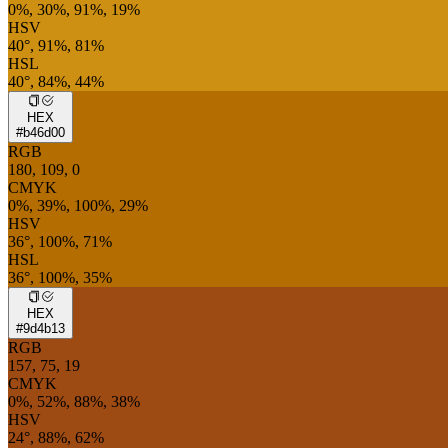
0%, 30%, 91%, 19%
HSV
40°, 91%, 81%
HSL
40°, 84%, 44%
HEX
#b46d00
RGB
180, 109, 0
CMYK
0%, 39%, 100%, 29%
HSV
36°, 100%, 71%
HSL
36°, 100%, 35%
HEX
#9d4b13
RGB
157, 75, 19
CMYK
0%, 52%, 88%, 38%
HSV
24°, 88%, 62%