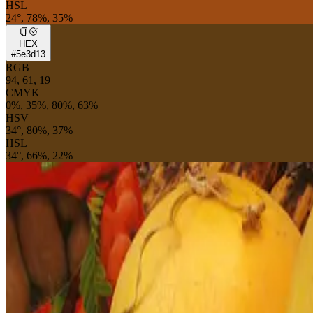
HSL
24°, 78%, 35%
HEX
#5e3d13
RGB
94, 61, 19
CMYK
0%, 35%, 80%, 63%
HSV
34°, 80%, 37%
HSL
34°, 66%, 22%