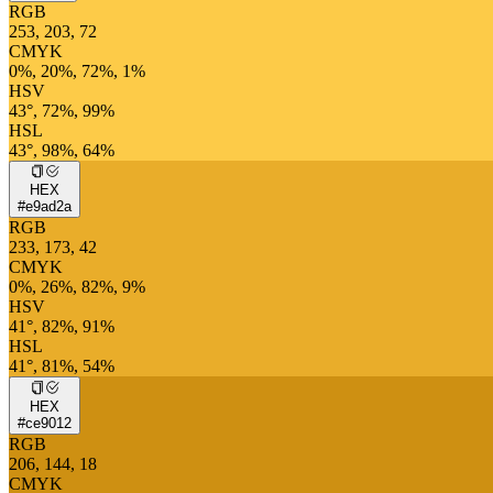
RGB
253, 203, 72
CMYK
0%, 20%, 72%, 1%
HSV
43°, 72%, 99%
HSL
43°, 98%, 64%
HEX
#e9ad2a
RGB
233, 173, 42
CMYK
0%, 26%, 82%, 9%
HSV
41°, 82%, 91%
HSL
41°, 81%, 54%
HEX
#ce9012
RGB
206, 144, 18
CMYK