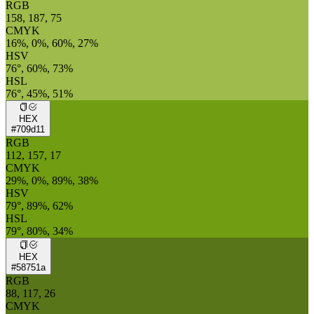
RGB
158, 187, 75
CMYK
16%, 0%, 60%, 27%
HSV
76°, 60%, 73%
HSL
76°, 45%, 51%
HEX
#709d11
RGB
112, 157, 17
CMYK
29%, 0%, 89%, 38%
HSV
79°, 89%, 62%
HSL
79°, 80%, 34%
HEX
#58751a
RGB
88, 117, 26
CMYK