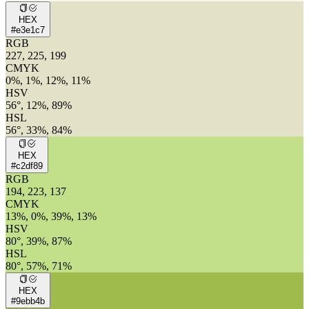
HEX
#e3e1c7
RGB
227, 225, 199
CMYK
0%, 1%, 12%, 11%
HSV
56°, 12%, 89%
HSL
56°, 33%, 84%
HEX
#c2df89
RGB
194, 223, 137
CMYK
13%, 0%, 39%, 13%
HSV
80°, 39%, 87%
HSL
80°, 57%, 71%
HEX
#9ebb4b