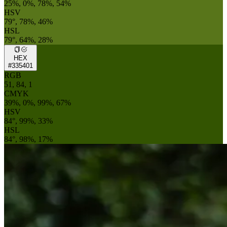
25%, 0%, 78%, 54%
HSV
79°, 78%, 46%
HSL
79°, 64%, 28%
HEX
#335401
RGB
51, 84, 1
CMYK
39%, 0%, 99%, 67%
HSV
84°, 99%, 33%
HSL
84°, 98%, 17%