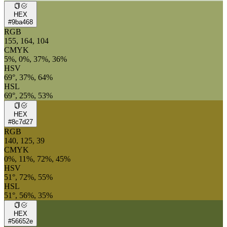
HEX
#9ba468
RGB
155, 164, 104
CMYK
5%, 0%, 37%, 36%
HSV
69°, 37%, 64%
HSL
69°, 25%, 53%
HEX
#8c7d27
RGB
140, 125, 39
CMYK
0%, 11%, 72%, 45%
HSV
51°, 72%, 55%
HSL
51°, 56%, 35%
HEX
#56652e