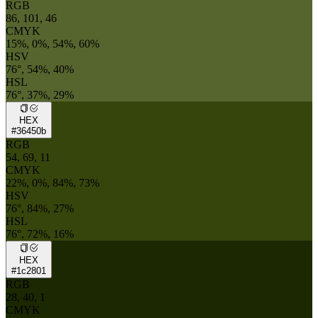
RGB
86, 101, 46
CMYK
15%, 0%, 54%, 60%
HSV
76°, 54%, 40%
HSL
76°, 37%, 29%
HEX
#36450b
RGB
54, 69, 11
CMYK
22%, 0%, 84%, 73%
HSV
76°, 84%, 27%
HSL
76°, 72%, 16%
HEX
#1c2801
RGB
28, 40, 1
CMYK