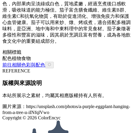
色，內部果肉呈淡綠或白色，質地柔嫩，經過烹煮後口感軟
滑，吸收味道的能力極佳。茄子富含膳食纖維、維生素B群、
維生素C和抗氧化物質，有助於促進消化、增強免疫力和保護
心血管健康。茄子可以用來炒、燉、烤或煮，適合搭配多種調
味料，是亞洲、地中海和中東料理中的常見食材。茄子象徵著
多樣性和豐富的滋味，因其易於烹調且富有營養，成為各地飲
食文化中的重要組成部分。
相關標籤
配色
植物
食物
前往相關色彩與配色
REFERENCE
版權與來源說明
本站所展示之素材，均屬其相應版權持有人所有。
圖片來源：
https://unsplash.com/photos/a-purple-eggplant-hanging-
from-a-tree-u-iINfqlVwo
Copyright ©
2026
ColorEncyc