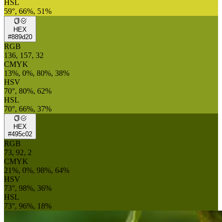
HSL
59°, 66%, 51%
HEX
#889d20
RGB
136, 157, 32
CMYK
13%, 0%, 80%, 38%
HSV
70°, 80%, 62%
HSL
70°, 66%, 37%
HEX
#495c02
RGB
73, 92, 2
CMYK
21%, 0%, 98%, 64%
HSV
73°, 98%, 36%
HSL
73°, 96%, 18%