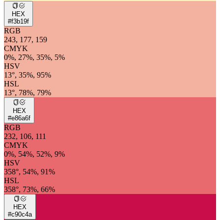
HEX
#f3b19f
RGB
243, 177, 159
CMYK
0%, 27%, 35%, 5%
HSV
13°, 35%, 95%
HSL
13°, 78%, 79%
HEX
#e86a6f
RGB
232, 106, 111
CMYK
0%, 54%, 52%, 9%
HSV
358°, 54%, 91%
HSL
358°, 73%, 66%
HEX
#c90c4a