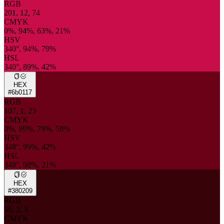
RGB
201, 12, 74
CMYK
0%, 94%, 63%, 21%
HSV
340°, 94%, 79%
HSL
340°, 89%, 42%
HEX
#6b0117
RGB
107, 1, 23
CMYK
0%, 99%, 79%, 58%
HSV
348°, 99%, 42%
HSL
348°, 98%, 21%
HEX
#380209
RGB
56, 2, 9
CMYK