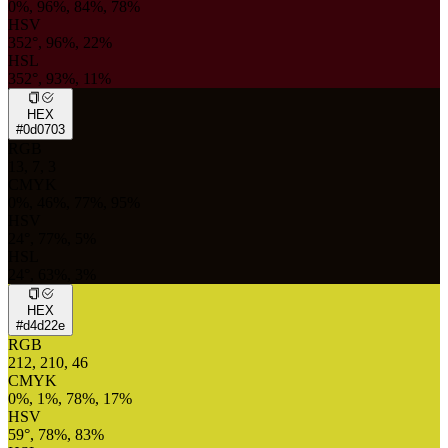
0%, 96%, 84%, 78%
HSV
352°, 96%, 22%
HSL
352°, 93%, 11%
HEX
#0d0703
RGB
13, 7, 3
CMYK
0%, 46%, 77%, 95%
HSV
24°, 77%, 5%
HSL
24°, 63%, 3%
HEX
#d4d22e
RGB
212, 210, 46
CMYK
0%, 1%, 78%, 17%
HSV
59°, 78%, 83%