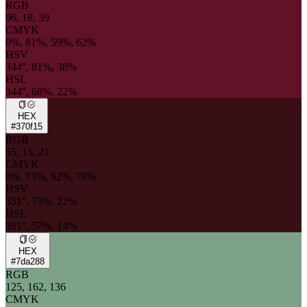
RGB
96, 18, 39
CMYK
0%, 81%, 59%, 62%
HSV
344°, 81%, 38%
HSL
344°, 68%, 22%
HEX
#370f15
RGB
55, 15, 21
CMYK
0%, 73%, 62%, 78%
HSV
351°, 73%, 22%
HSL
351°, 57%, 14%
HEX
#7da288
RGB
125, 162, 136
CMYK