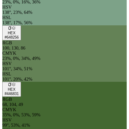
23%, 0%, 16%, 36%
HSV
138°, 23%, 64%
HSL
138°, 17%, 56%
HEX
#648256
RGB
100, 130, 86
CMYK
23%, 0%, 34%, 49%
HSV
101°, 34%, 51%
HSL
101°, 20%, 42%
HEX
#446831
RGB
68, 104, 49
CMYK
35%, 0%, 53%, 59%
HSV
99°, 53%, 41%