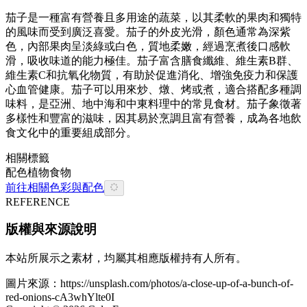
茄子是一種富有營養且多用途的蔬菜，以其柔軟的果肉和獨特
的風味而受到廣泛喜愛。茄子的外皮光滑，顏色通常為深紫
色，內部果肉呈淡綠或白色，質地柔嫩，經過烹煮後口感軟
滑，吸收味道的能力極佳。茄子富含膳食纖維、維生素B群、
維生素C和抗氧化物質，有助於促進消化、增強免疫力和保護
心血管健康。茄子可以用來炒、燉、烤或煮，適合搭配多種調
味料，是亞洲、地中海和中東料理中的常見食材。茄子象徵著
多樣性和豐富的滋味，因其易於烹調且富有營養，成為各地飲
食文化中的重要組成部分。
相關標籤
配色
植物
食物
前往相關色彩與配色
REFERENCE
版權與來源說明
本站所展示之素材，均屬其相應版權持有人所有。
圖片來源：
https://unsplash.com/photos/a-close-up-of-a-bunch-of-
red-onions-cA3whYlte0I