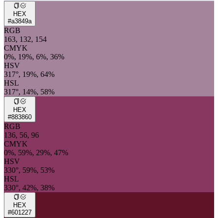
HEX
#a3849a
RGB
163, 132, 154
CMYK
0%, 19%, 6%, 36%
HSV
317°, 19%, 64%
HSL
317°, 14%, 58%
HEX
#883860
RGB
136, 56, 96
CMYK
0%, 59%, 29%, 47%
HSV
330°, 59%, 53%
HSL
330°, 42%, 38%
HEX
#601227