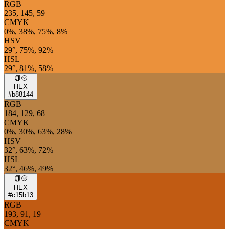
RGB
235, 145, 59
CMYK
0%, 38%, 75%, 8%
HSV
29°, 75%, 92%
HSL
29°, 81%, 58%
HEX
#b88144
RGB
184, 129, 68
CMYK
0%, 30%, 63%, 28%
HSV
32°, 63%, 72%
HSL
32°, 46%, 49%
HEX
#c15b13
RGB
193, 91, 19
CMYK