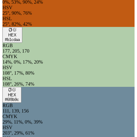
0%, 53%, 90%, 24%
HSV
25°, 90%, 76%
HSL
25°, 82%, 42%
HEX
#b1cdaa
RGB
177, 205, 170
CMYK
14%, 0%, 17%, 20%
HSV
108°, 17%, 80%
HSL
108°, 26%, 74%
HEX
#6f8b9c
RGB
111, 139, 156
CMYK
29%, 11%, 0%, 39%
HSV
203°, 29%, 61%