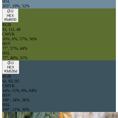
HSL
203°, 19%, 52%
HEX
#5d6f30
RGB
93, 111, 48
CMYK
16%, 0%, 57%, 56%
HSV
77°, 57%, 44%
HSL
77°, 40%, 31%
HEX
#3d535d
RGB
61, 83, 93
CMYK
34%, 11%, 0%, 64%
HSV
199°, 34%, 36%
HSL
199°, 21%, 30%