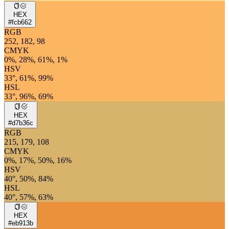
HEX
#fcb662
RGB
252, 182, 98
CMYK
0%, 28%, 61%, 1%
HSV
33°, 61%, 99%
HSL
33°, 96%, 69%
HEX
#d7b36c
RGB
215, 179, 108
CMYK
0%, 17%, 50%, 16%
HSV
40°, 50%, 84%
HSL
40°, 57%, 63%
HEX
#eb913b