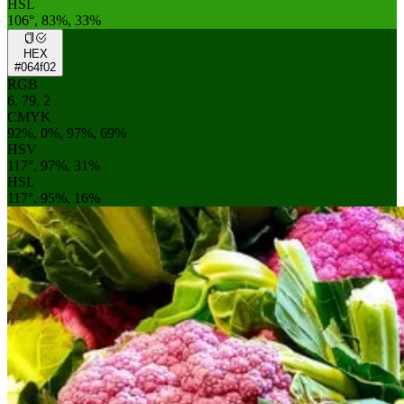
HSL
106°, 83%, 33%
HEX
#064f02
RGB
6, 79, 2
CMYK
92%, 0%, 97%, 69%
HSV
117°, 97%, 31%
HSL
117°, 95%, 16%