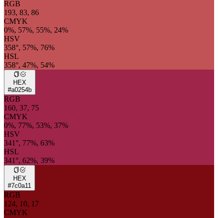
RGB
193, 83, 86
CMYK
0%, 57%, 55%, 24%
HSV
358°, 57%, 76%
HSL
358°, 47%, 54%
HEX
#a0254b
RGB
160, 37, 75
CMYK
0%, 77%, 53%, 37%
HSV
341°, 77%, 63%
HSL
341°, 62%, 39%
HEX
#7c0a11
RGB
124, 10, 17
CMYK