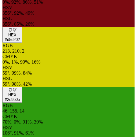
0%, 92%, 86%, 51%
HSV
356°, 92%, 49%
HSL
356°, 85%, 26%
HEX
#d5d202
RGB
213, 210, 2
CMYK
0%, 1%, 99%, 16%
HSV
59°, 99%, 84%
HSL
59°, 98%, 42%
HEX
#2e9b0e
RGB
46, 155, 14
CMYK
70%, 0%, 91%, 39%
HSV
106°, 91%, 61%