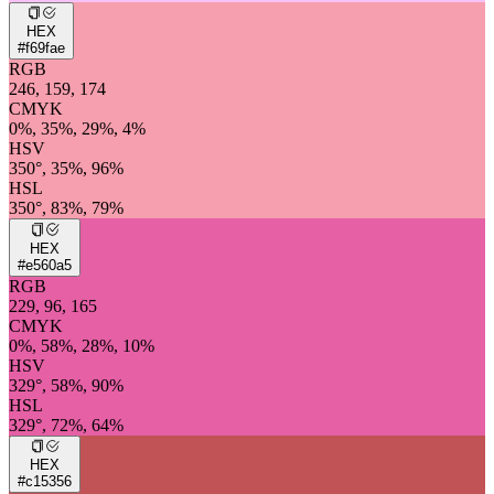
HEX
#f69fae
RGB
246, 159, 174
CMYK
0%, 35%, 29%, 4%
HSV
350°, 35%, 96%
HSL
350°, 83%, 79%
HEX
#e560a5
RGB
229, 96, 165
CMYK
0%, 58%, 28%, 10%
HSV
329°, 58%, 90%
HSL
329°, 72%, 64%
HEX
#c15356