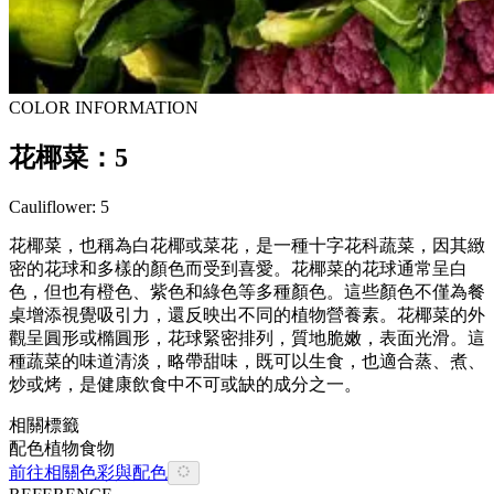
COLOR INFORMATION
花椰菜：5
Cauliflower: 5
花椰菜，也稱為白花椰或菜花，是一種十字花科蔬菜，因其緻
密的花球和多樣的顏色而受到喜愛。花椰菜的花球通常呈白
色，但也有橙色、紫色和綠色等多種顏色。這些顏色不僅為餐
桌增添視覺吸引力，還反映出不同的植物營養素。花椰菜的外
觀呈圓形或橢圓形，花球緊密排列，質地脆嫩，表面光滑。這
種蔬菜的味道清淡，略帶甜味，既可以生食，也適合蒸、煮、
炒或烤，是健康飲食中不可或缺的成分之一。
相關標籤
配色
植物
食物
前往相關色彩與配色