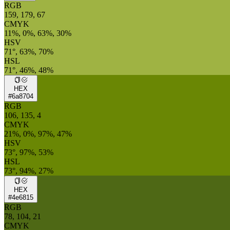
RGB
159, 179, 67
CMYK
11%, 0%, 63%, 30%
HSV
71°, 63%, 70%
HSL
71°, 46%, 48%
HEX
#6a8704
RGB
106, 135, 4
CMYK
21%, 0%, 97%, 47%
HSV
73°, 97%, 53%
HSL
73°, 94%, 27%
HEX
#4e6815
RGB
78, 104, 21
CMYK