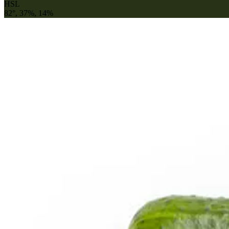
HSL
82°, 37%, 14%