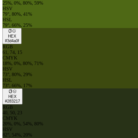
25%, 0%, 80%, 59%
HSV
79°, 80%, 41%
HSL
79°, 66%, 25%
HEX
#3d4a0f
RGB
61, 74, 15
CMYK
18%, 0%, 80%, 71%
HSV
73°, 80%, 29%
HSL
73°, 66%, 17%
HEX
#283217
RGB
40, 50, 23
CMYK
20%, 0%, 54%, 80%
HSV
82°, 54%, 20%