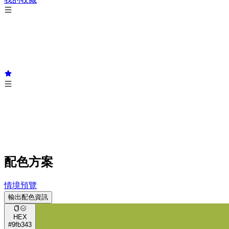
配色方案
情境預覽
輸出配色資訊
HEX
#9fb343