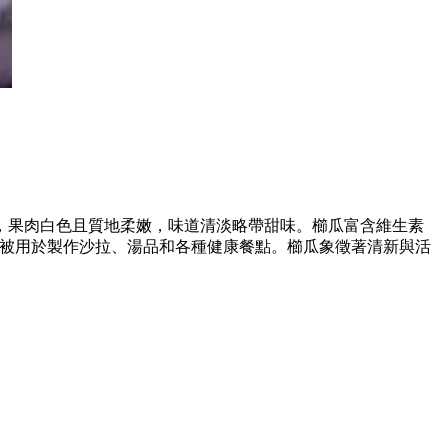
，果肉白色且質地柔嫩，味道清淡略帶甜味。櫛瓜富含維生素
常被用於製作沙拉、湯品和各種健康餐點。櫛瓜象徵著清新與活