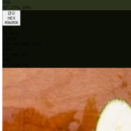
HSL
82°, 27%, 16%
HEX
#0b0f06
RGB
11, 15, 6
CMYK
27%, 0%, 60%, 94%
HSV
87°, 60%, 6%
HSL
87°, 43%, 4%