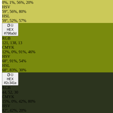
0%, 1%, 56%, 20%
HSV
59°, 56%, 80%
HSL
59°, 52%, 57%
HEX
#798a0d
RGB
121, 138, 13
CMYK
12%, 0%, 91%, 46%
HSV
68°, 91%, 54%
HSL
68°, 83%, 30%
HEX
#2c341e
RGB
44, 52, 30
CMYK
15%, 0%, 42%, 80%
HSV
82°, 42%, 20%