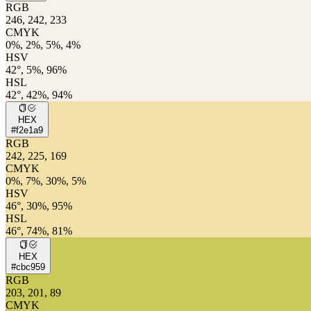
RGB
246, 242, 233
CMYK
0%, 2%, 5%, 4%
HSV
42°, 5%, 96%
HSL
42°, 42%, 94%
HEX
#f2e1a9
RGB
242, 225, 169
CMYK
0%, 7%, 30%, 5%
HSV
46°, 30%, 95%
HSL
46°, 74%, 81%
HEX
#cbc959
RGB
203, 201, 89
CMYK