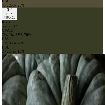
HSL
45°, 20%, 28%
HEX
#383c25
RGB
56, 60, 37
CMYK
7%, 0%, 38%, 76%
HSV
70°, 38%, 24%
HSL
70°, 24%, 19%