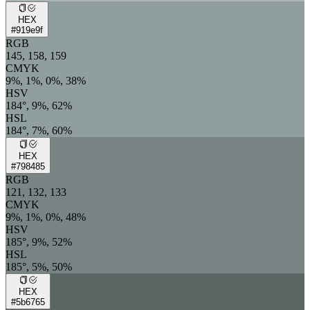
HEX
#919e9f
RGB
145, 158, 159
CMYK
9%, 1%, 0%, 38%
HSV
184°, 9%, 62%
HSL
184°, 7%, 60%
HEX
#798485
RGB
121, 132, 133
CMYK
9%, 1%, 0%, 48%
HSV
185°, 9%, 52%
HSL
185°, 5%, 50%
HEX
#5b6765