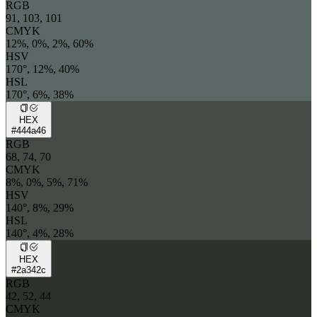
RGB
91, 103, 101
CMYK
12%, 0%, 2%, 60%
HSV
170°, 12%, 40%
HSL
170°, 6%, 38%
HEX
#444a46
RGB
68, 74, 70
CMYK
8%, 0%, 5%, 71%
HSV
140°, 8%, 29%
HSL
140°, 4%, 28%
HEX
#2a342c
RGB
42, 52, 44
CMYK