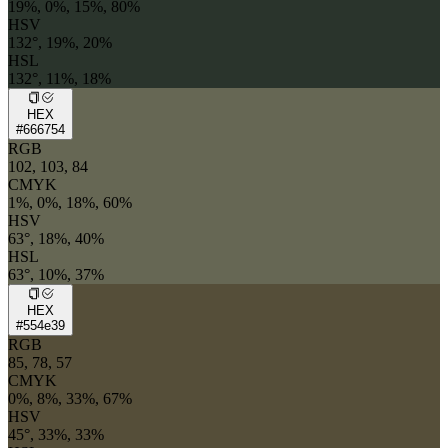
19%, 0%, 15%, 80%
HSV
132°, 19%, 20%
HSL
132°, 11%, 18%
HEX
#666754
RGB
102, 103, 84
CMYK
1%, 0%, 18%, 60%
HSV
63°, 18%, 40%
HSL
63°, 10%, 37%
HEX
#554e39
RGB
85, 78, 57
CMYK
0%, 8%, 33%, 67%
HSV
45°, 33%, 33%