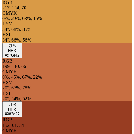
RGB
217, 154, 70
CMYK
0%, 29%, 68%, 15%
HSV
34°, 68%, 85%
HSL
34°, 66%, 56%
HEX
#c76e42
RGB
199, 110, 66
CMYK
0%, 45%, 67%, 22%
HSV
20°, 67%, 78%
HSL
20°, 54%, 52%
HEX
#983d22
RGB
152, 61, 34
CMYK