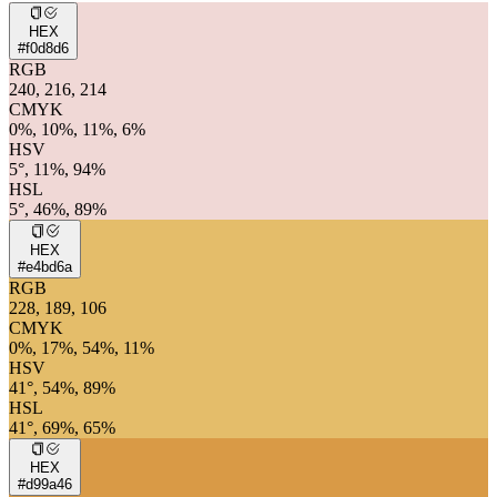
HEX
#f0d8d6
RGB
240, 216, 214
CMYK
0%, 10%, 11%, 6%
HSV
5°, 11%, 94%
HSL
5°, 46%, 89%
HEX
#e4bd6a
RGB
228, 189, 106
CMYK
0%, 17%, 54%, 11%
HSV
41°, 54%, 89%
HSL
41°, 69%, 65%
HEX
#d99a46