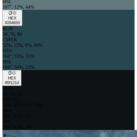
HSL
187°, 12%, 44%
HEX
#264650
RGB
38, 70, 80
CMYK
52%, 12%, 0%, 69%
HSV
194°, 53%, 31%
HSL
194°, 36%, 23%
HEX
#0f1214
RGB
15, 18, 20
CMYK
25%, 10%, 0%, 92%
HSV
204°, 25%, 8%
HSL
204°, 14%, 7%