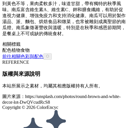
到黃色不等，果肉柔軟多汁，味道甘甜，帶有獨特的秋季風
味。南瓜富含維生素A、維生素C、鉀和膳食纖維，有助於促
進視力健康、增強免疫力和支持消化健康。南瓜可以用於製作
湯品、派、麵包、烘焙食品和燉菜，也常被雕刻成萬聖節的南
瓜燈。南瓜象徵著豐收與溫暖，特別是在秋季和感恩節期間，
是餐桌上不可或缺的傳統食材。
相關標籤
配色
植物
食物
前往相關色彩與配色
REFERENCE
版權與來源說明
本站所展示之素材，均屬其相應版權持有人所有。
圖片來源：
https://unsplash.com/photos/round-brown-and-white-
decor-lot-DwQVcudRcS8
Copyright ©
2026
ColorEncyc