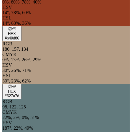
0%, 60%, 78%, 40%
HSV
14°, 78%, 60%
HSL
14°, 63%, 36%
HEX
#b49d86
RGB
180, 157, 134
CMYK
0%, 13%, 26%, 29%
HSV
30°, 26%, 71%
HSL
30°, 23%, 62%
HEX
#627a7d
RGB
98, 122, 125
CMYK
22%, 2%, 0%, 51%
HSV
187°, 22%, 49%