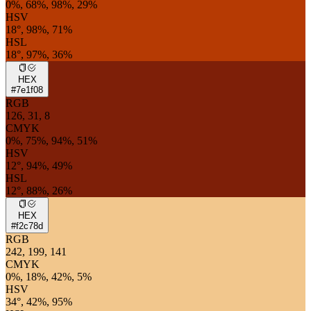
0%, 68%, 98%, 29%
HSV
18°, 98%, 71%
HSL
18°, 97%, 36%
HEX
#7e1f08
RGB
126, 31, 8
CMYK
0%, 75%, 94%, 51%
HSV
12°, 94%, 49%
HSL
12°, 88%, 26%
HEX
#f2c78d
RGB
242, 199, 141
CMYK
0%, 18%, 42%, 5%
HSV
34°, 42%, 95%