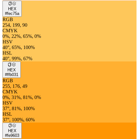
HEX
#fec75a
RGB
254, 199, 90
CMYK
0%, 22%, 65%, 0%
HSV
40°, 65%, 100%
HSL
40°, 99%, 67%
HEX
#ffb031
RGB
255, 176, 49
CMYK
0%, 31%, 81%, 0%
HSV
37°, 81%, 100%
HSL
37°, 100%, 60%
HEX
#fe9603