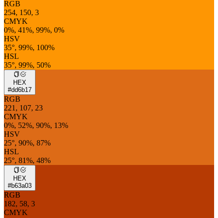
RGB
254, 150, 3
CMYK
0%, 41%, 99%, 0%
HSV
35°, 99%, 100%
HSL
35°, 99%, 50%
HEX
#dd6b17
RGB
221, 107, 23
CMYK
0%, 52%, 90%, 13%
HSV
25°, 90%, 87%
HSL
25°, 81%, 48%
HEX
#b63a03
RGB
182, 58, 3
CMYK