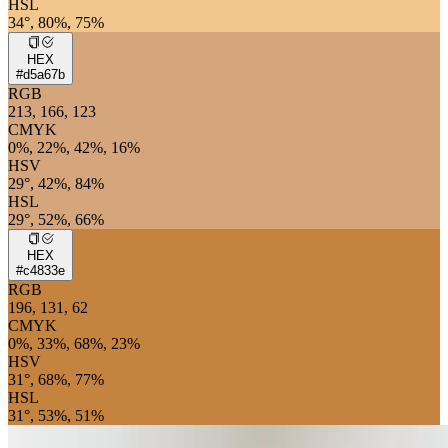
HSL
34°, 80%, 75%
HEX
#d5a67b
RGB
213, 166, 123
CMYK
0%, 22%, 42%, 16%
HSV
29°, 42%, 84%
HSL
29°, 52%, 66%
HEX
#c4833e
RGB
196, 131, 62
CMYK
0%, 33%, 68%, 23%
HSV
31°, 68%, 77%
HSL
31°, 53%, 51%