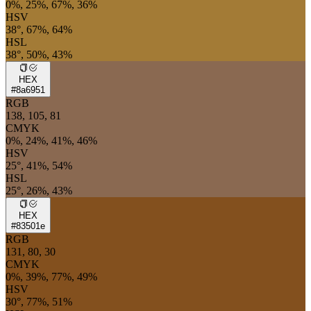
0%, 25%, 67%, 36%
HSV
38°, 67%, 64%
HSL
38°, 50%, 43%
HEX
#8a6951
RGB
138, 105, 81
CMYK
0%, 24%, 41%, 46%
HSV
25°, 41%, 54%
HSL
25°, 26%, 43%
HEX
#83501e
RGB
131, 80, 30
CMYK
0%, 39%, 77%, 49%
HSV
30°, 77%, 51%