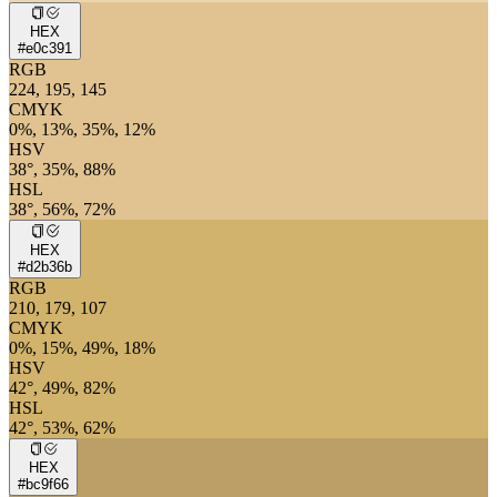
HEX
#e0c391
RGB
224, 195, 145
CMYK
0%, 13%, 35%, 12%
HSV
38°, 35%, 88%
HSL
38°, 56%, 72%
HEX
#d2b36b
RGB
210, 179, 107
CMYK
0%, 15%, 49%, 18%
HSV
42°, 49%, 82%
HSL
42°, 53%, 62%
HEX
#bc9f66