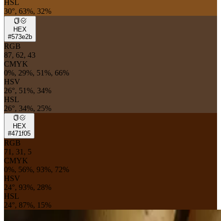
HSL
30°, 63%, 32%
HEX
#573e2b
RGB
87, 62, 43
CMYK
0%, 29%, 51%, 66%
HSV
26°, 51%, 34%
HSL
26°, 34%, 25%
HEX
#471f05
RGB
71, 31, 5
CMYK
0%, 56%, 93%, 72%
HSV
24°, 93%, 28%
HSL
24°, 87%, 15%