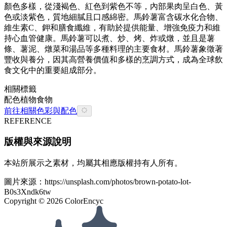
顏色多樣，從淺褐色、紅色到紫色不等，內部果肉呈白色、黃
色或淡紫色，質地細膩且口感綿密。馬鈴薯富含碳水化合物、
維生素C、鉀和膳食纖維，有助於提供能量、增強免疫力和維
持心血管健康。馬鈴薯可以煮、炒、烤、炸或燉，並且是薯
條、薯泥、燉菜和湯品等多種料理的主要食材。馬鈴薯象徵著
豐收與養分，因其高營養價值和多樣的烹調方式，成為全球飲
食文化中的重要組成部分。
相關標籤
配色
植物
食物
前往相關色彩與配色
REFERENCE
版權與來源說明
本站所展示之素材，均屬其相應版權持有人所有。
圖片來源：
https://unsplash.com/photos/brown-potato-lot-
B0s3Xndk6tw
Copyright ©
2026
ColorEncyc