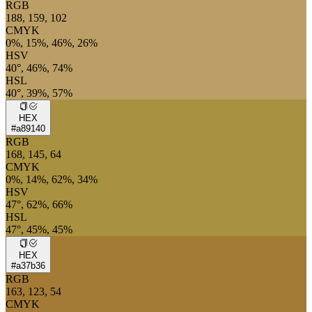
RGB
188, 159, 102
CMYK
0%, 15%, 46%, 26%
HSV
40°, 46%, 74%
HSL
40°, 39%, 57%
HEX
#a89140
RGB
168, 145, 64
CMYK
0%, 14%, 62%, 34%
HSV
47°, 62%, 66%
HSL
47°, 45%, 45%
HEX
#a37b36
RGB
163, 123, 54
CMYK