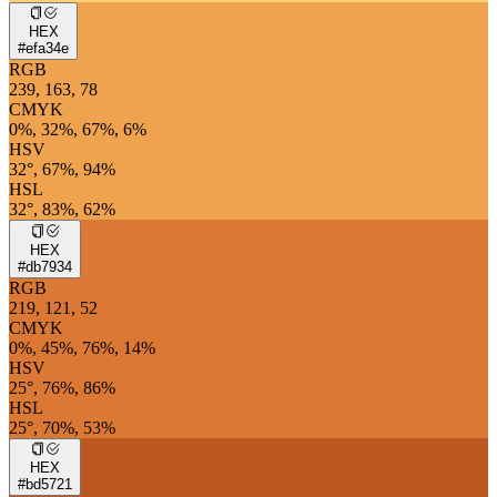
HEX
#efa34e
RGB
239, 163, 78
CMYK
0%, 32%, 67%, 6%
HSV
32°, 67%, 94%
HSL
32°, 83%, 62%
HEX
#db7934
RGB
219, 121, 52
CMYK
0%, 45%, 76%, 14%
HSV
25°, 76%, 86%
HSL
25°, 70%, 53%
HEX
#bd5721