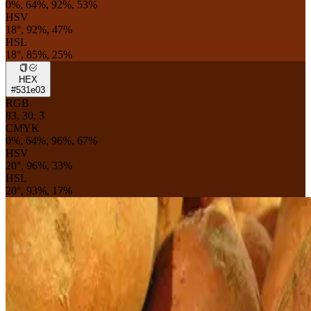
0%, 64%, 92%, 53%
HSV
18°, 92%, 47%
HSL
18°, 85%, 25%
HEX
#531e03
RGB
83, 30, 3
CMYK
0%, 64%, 96%, 67%
HSV
20°, 96%, 33%
HSL
20°, 93%, 17%