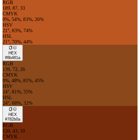
RGB
189, 87, 33
CMYK
0%, 54%, 83%, 26%
HSV
21°, 83%, 74%
HSL
21°, 70%, 44%
HEX
#8b481a
RGB
139, 72, 26
CMYK
0%, 48%, 81%, 45%
HSV
24°, 81%, 55%
HSL
24°, 68%, 32%
HEX
#782b0a
RGB
120, 43, 10
CMYK