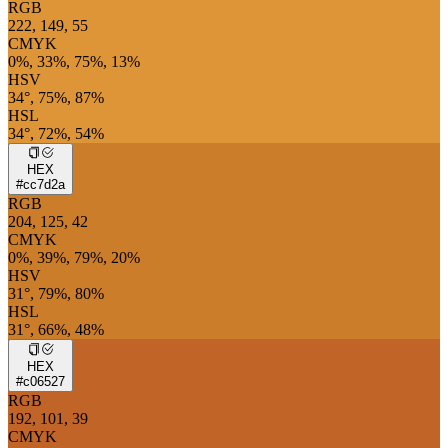
RGB
222, 149, 55
CMYK
0%, 33%, 75%, 13%
HSV
34°, 75%, 87%
HSL
34°, 72%, 54%
HEX
#cc7d2a
RGB
204, 125, 42
CMYK
0%, 39%, 79%, 20%
HSV
31°, 79%, 80%
HSL
31°, 66%, 48%
HEX
#c06527
RGB
192, 101, 39
CMYK