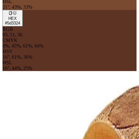
HSL
21°, 43%, 33%
HEX
#5d3324
RGB
93, 51, 36
CMYK
0%, 45%, 61%, 64%
HSV
16°, 61%, 36%
HSL
16°, 44%, 25%