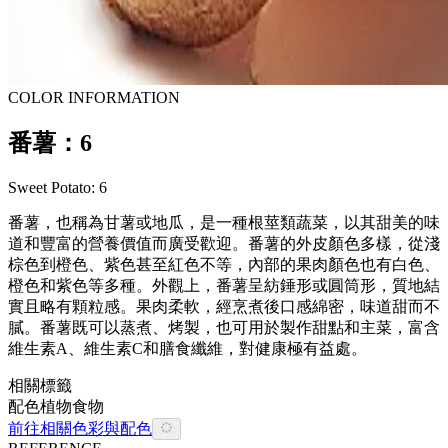
COLOR INFORMATION
番薯：6
Sweet Potato: 6
番薯，也稱為甘薯或地瓜，是一種根莖類蔬菜，以其甜美的味
道和豐富的營養價值而廣受歡迎。番薯的外皮顏色多樣，從淺
棕色到橙色、紫色甚至紅色不等，內部的果肉顏色也有白色、
橙色和紫色等多種。外觀上，番薯呈紡錘形或圓筒形，質地結
實且略有顆粒感。果肉柔軟，經烹煮後口感綿密，味道甜而不
膩。番薯既可以蒸煮、烤製，也可用於製作甜點和主菜，富含
維生素A、維生素C和膳食纖維，對健康極有益處。
相關標籤
配色
植物
食物
前往相關色彩與配色