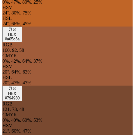
0%, 47%, 80%, 25%
HSV
24°, 80%, 75%
HSL
24°, 66%, 45%
HEX
#a05c3a
RGB
160, 92, 58
CMYK
0%, 42%, 64%, 37%
HSV
20°, 64%, 63%
HSL
20°, 47%, 43%
HEX
#794930
RGB
121, 73, 48
CMYK
0%, 40%, 60%, 53%
HSV
21°, 60%, 47%