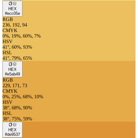
HEX
#ecc05e
RGB
236, 192, 94
CMYK
0%, 19%, 60%, 7%
HSV
41°, 60%, 93%
HSL
41°, 79%, 65%
HEX
#e5ab49
RGB
229, 171, 73
CMYK
0%, 25%, 68%, 10%
HSV
38°, 68%, 90%
HSL
38°, 75%, 59%
HEX
#de9537