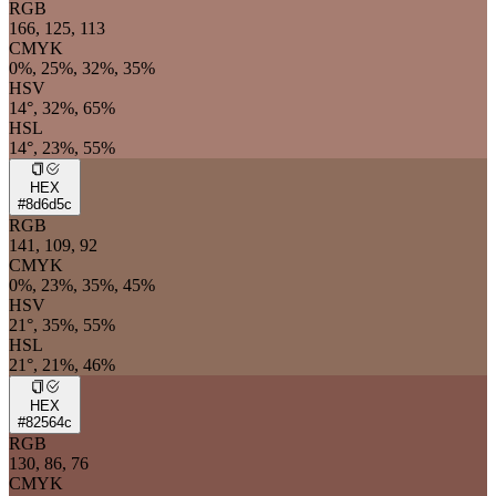
RGB
166, 125, 113
CMYK
0%, 25%, 32%, 35%
HSV
14°, 32%, 65%
HSL
14°, 23%, 55%
HEX
#8d6d5c
RGB
141, 109, 92
CMYK
0%, 23%, 35%, 45%
HSV
21°, 35%, 55%
HSL
21°, 21%, 46%
HEX
#82564c
RGB
130, 86, 76
CMYK