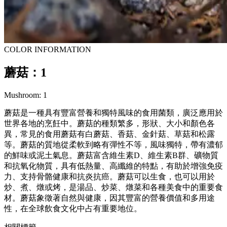
COLOR INFORMATION
蘑菇：1
Mushroom: 1
蘑菇是一種具有豐富營養和獨特風味的食用菌類，廣泛應用於
世界各地的烹飪中。蘑菇的種類繁多，形狀、大小和顏色各
異，常見的食用蘑菇有白蘑菇、香菇、金針菇、草菇和松露
等。蘑菇的質地從柔軟到略有彈性不等，風味獨特，帶有濃郁
的鮮味或泥土氣息。蘑菇富含維生素D、維生素B群、礦物質
和抗氧化物質，具有低熱量、高纖維的特點，有助於增強免疫
力、支持骨骼健康和抗炎抗癌。蘑菇可以生食，也可以用於
炒、煮、燉或烤，是湯品、炒菜、燉菜和各種美食中的重要食
材。蘑菇象徵著自然與健康，因其豐富的營養價值和多用途
性，在全球飲食文化中占有重要地位。