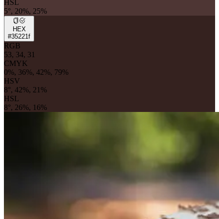
HSL
5°, 20%, 25%
HEX
#35221f
RGB
53, 34, 31
CMYK
0%, 36%, 42%, 79%
HSV
8°, 42%, 21%
HSL
8°, 26%, 16%