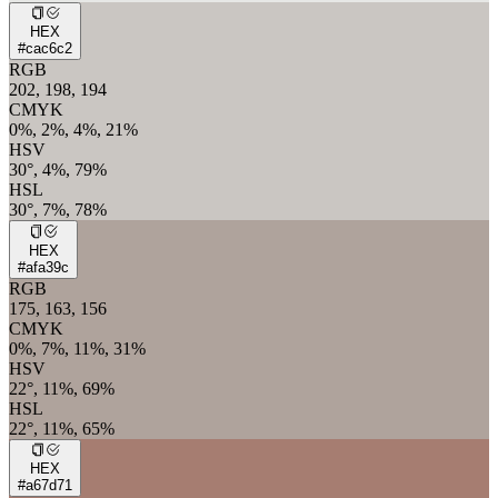
HEX
#cac6c2
RGB
202, 198, 194
CMYK
0%, 2%, 4%, 21%
HSV
30°, 4%, 79%
HSL
30°, 7%, 78%
HEX
#afa39c
RGB
175, 163, 156
CMYK
0%, 7%, 11%, 31%
HSV
22°, 11%, 69%
HSL
22°, 11%, 65%
HEX
#a67d71