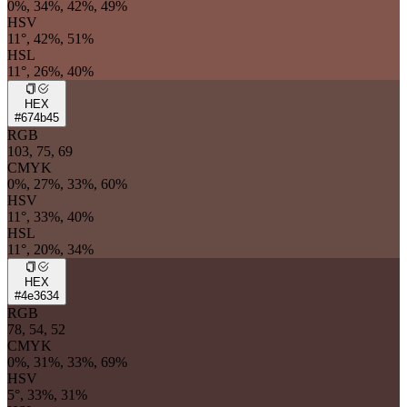
0%, 34%, 42%, 49%
HSV
11°, 42%, 51%
HSL
11°, 26%, 40%
HEX
#674b45
RGB
103, 75, 69
CMYK
0%, 27%, 33%, 60%
HSV
11°, 33%, 40%
HSL
11°, 20%, 34%
HEX
#4e3634
RGB
78, 54, 52
CMYK
0%, 31%, 33%, 69%
HSV
5°, 33%, 31%