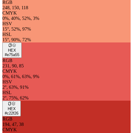
RGB
248, 150, 118
CMYK
0%, 40%, 52%, 3%
HSV
15°, 52%, 97%
HSL
15°, 90%, 72%
HEX
#e75a55
RGB
231, 90, 85
CMYK
0%, 61%, 63%, 9%
HSV
2°, 63%, 91%
HSL
2°, 75%, 62%
HEX
#c22f26
RGB
194, 47, 38
CMYK