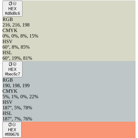
HEX
#d8d8c6
RGB
216, 216, 198
CMYK
0%, 0%, 8%, 15%
HSV
60°, 8%, 85%
HSL
60°, 19%, 81%
HEX
#bec6c7
RGB
190, 198, 199
CMYK
5%, 1%, 0%, 22%
HSV
187°, 5%, 78%
HSL
187°, 7%, 76%
HEX
#f89676