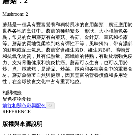
蘑菇：2
Mushroom: 2
蘑菇是一種具有豐富營養和獨特風味的食用菌類，廣泛應用於
世界各地的烹飪中。蘑菇的種類繁多，形狀、大小和顏色各
異，常見的食用蘑菇有白蘑菇、香菇、金針菇、草菇和松露
等。蘑菇的質地從柔軟到略有彈性不等，風味獨特，帶有濃郁
的鮮味或泥土氣息。蘑菇富含維生素D、維生素B群、礦物質
和抗氧化物質，具有低熱量、高纖維的特點，有助於增強免疫
力、支持骨骼健康和抗炎抗癌。蘑菇可以生食，也可以用於
炒、煮、燉或烤，是湯品、炒菜、燉菜和各種美食中的重要食
材。蘑菇象徵著自然與健康，因其豐富的營養價值和多用途
性，在全球飲食文化中占有重要地位。
相關標籤
配色
植物
食物
前往相關色彩與配色
REFERENCE
版權與來源說明