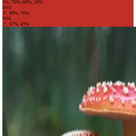
0%, 76%, 80%, 24%
HSV
3°, 80%, 76%
HSL
3°, 67%, 45%