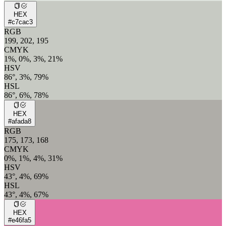
HEX
#c7cac3
RGB
199, 202, 195
CMYK
1%, 0%, 3%, 21%
HSV
86°, 3%, 79%
HSL
86°, 6%, 78%
HEX
#afada8
RGB
175, 173, 168
CMYK
0%, 1%, 4%, 31%
HSV
43°, 4%, 69%
HSL
43°, 4%, 67%
HEX
#e46fa5