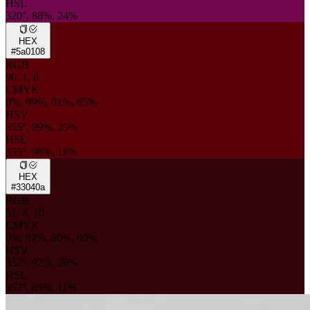
HSL
320°, 88%, 24%
HEX
#5a0108
RGB
90, 1, 8
CMYK
0%, 99%, 91%, 65%
HSV
355°, 99%, 35%
HSL
355°, 98%, 18%
HEX
#33040a
RGB
51, 4, 10
CMYK
0%, 92%, 80%, 80%
HSV
352°, 92%, 20%
HSL
352°, 85%, 11%