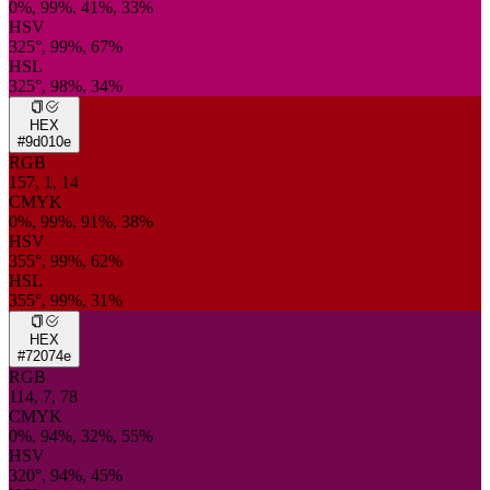
0%, 99%, 41%, 33%
HSV
325°, 99%, 67%
HSL
325°, 98%, 34%
HEX
#9d010e
RGB
157, 1, 14
CMYK
0%, 99%, 91%, 38%
HSV
355°, 99%, 62%
HSL
355°, 99%, 31%
HEX
#72074e
RGB
114, 7, 78
CMYK
0%, 94%, 32%, 55%
HSV
320°, 94%, 45%