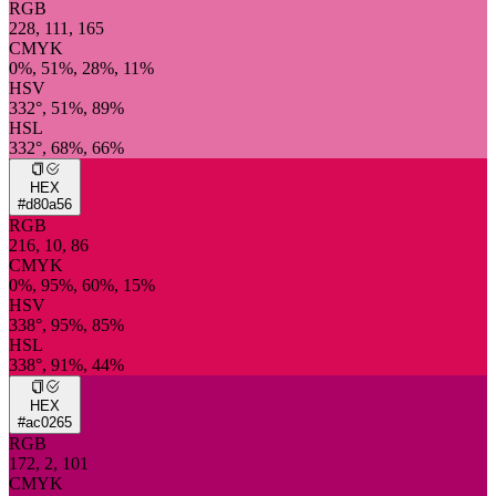
RGB
228, 111, 165
CMYK
0%, 51%, 28%, 11%
HSV
332°, 51%, 89%
HSL
332°, 68%, 66%
HEX
#d80a56
RGB
216, 10, 86
CMYK
0%, 95%, 60%, 15%
HSV
338°, 95%, 85%
HSL
338°, 91%, 44%
HEX
#ac0265
RGB
172, 2, 101
CMYK