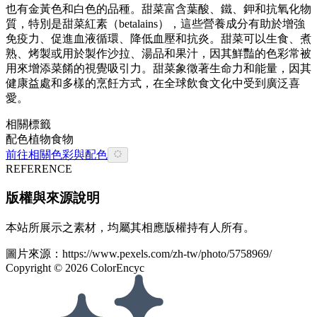
也有金黃色和白色的品種。甜菜富含葉酸、鐵、鉀和抗氧化物
質，特別是甜菜紅素（betalains），這些營養成分有助於增強
免疫力、促進血液循環、降低血壓和抗炎。甜菜可以生食、煮
熟、烤製或用於製作沙拉、湯品和果汁，因其鮮豔的色彩常被
用來增添菜餚的視覺吸引力。甜菜象徵著生命力和能量，因其
健康益處和多樣的烹飪方式，在全球飲食文化中受到廣泛喜
愛。
相關標籤
配色
植物
食物
前往相關色彩與配色
REFERENCE
版權與來源說明
本站所展示之素材，均屬其相應版權持有人所有。
圖片來源：
https://www.pexels.com/zh-tw/photo/5758969/
Copyright ©
2026
ColorEncyc