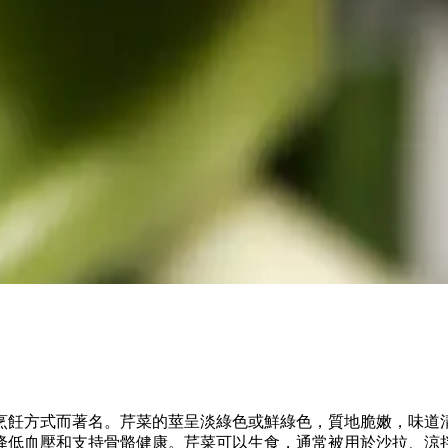
烹飪方式而著名。芹菜的莖呈淡綠色或鮮綠色，質地脆嫩，味道
降低血壓和支持骨骼健康。芹菜可以生食，通常被用於沙拉、涼