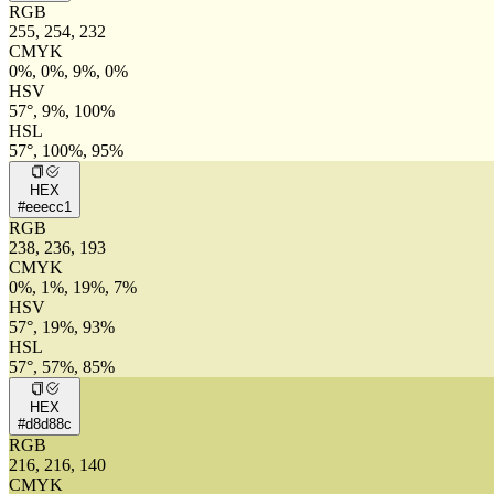
RGB
255, 254, 232
CMYK
0%, 0%, 9%, 0%
HSV
57°, 9%, 100%
HSL
57°, 100%, 95%
HEX
#eeecc1
RGB
238, 236, 193
CMYK
0%, 1%, 19%, 7%
HSV
57°, 19%, 93%
HSL
57°, 57%, 85%
HEX
#d8d88c
RGB
216, 216, 140
CMYK