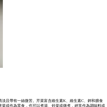
清淡且帶有一絲微苦。芹菜富含維生素K、維生素C、鉀和膳食
拌菜或作為零食，也可以煮湯、炒菜或燉煮，經常作為調味料或