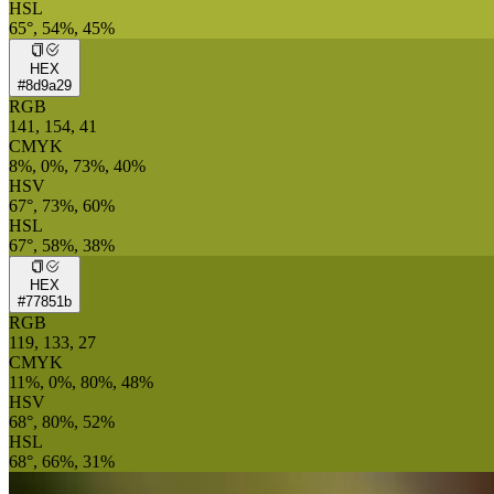
HSL
65°, 54%, 45%
HEX
#8d9a29
RGB
141, 154, 41
CMYK
8%, 0%, 73%, 40%
HSV
67°, 73%, 60%
HSL
67°, 58%, 38%
HEX
#77851b
RGB
119, 133, 27
CMYK
11%, 0%, 80%, 48%
HSV
68°, 80%, 52%
HSL
68°, 66%, 31%