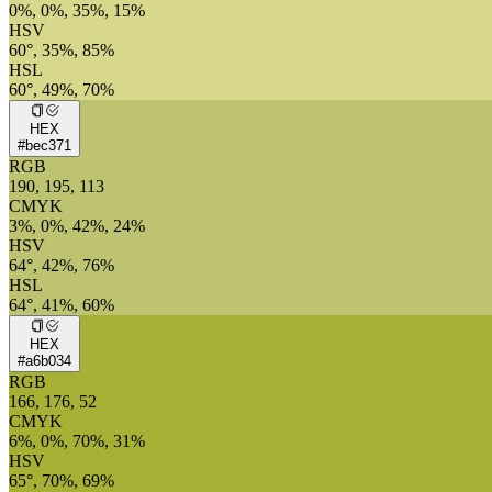
0%, 0%, 35%, 15%
HSV
60°, 35%, 85%
HSL
60°, 49%, 70%
HEX
#bec371
RGB
190, 195, 113
CMYK
3%, 0%, 42%, 24%
HSV
64°, 42%, 76%
HSL
64°, 41%, 60%
HEX
#a6b034
RGB
166, 176, 52
CMYK
6%, 0%, 70%, 31%
HSV
65°, 70%, 69%