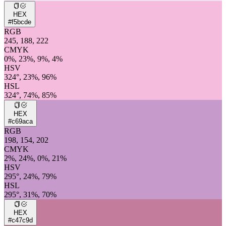
HEX
#f5bcde
RGB
245, 188, 222
CMYK
0%, 23%, 9%, 4%
HSV
324°, 23%, 96%
HSL
324°, 74%, 85%
HEX
#c69aca
RGB
198, 154, 202
CMYK
2%, 24%, 0%, 21%
HSV
295°, 24%, 79%
HSL
295°, 31%, 70%
HEX
#c47c9d