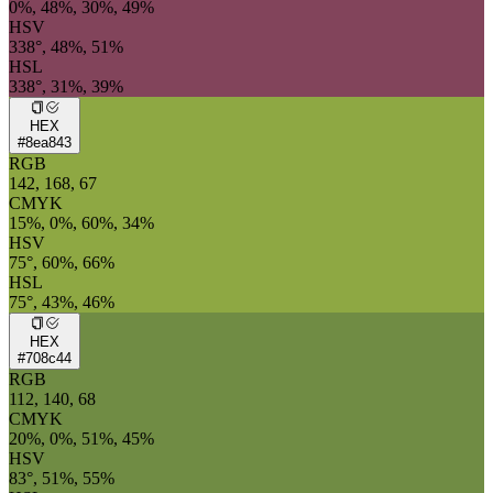
0%, 48%, 30%, 49%
HSV
338°, 48%, 51%
HSL
338°, 31%, 39%
HEX
#8ea843
RGB
142, 168, 67
CMYK
15%, 0%, 60%, 34%
HSV
75°, 60%, 66%
HSL
75°, 43%, 46%
HEX
#708c44
RGB
112, 140, 68
CMYK
20%, 0%, 51%, 45%
HSV
83°, 51%, 55%