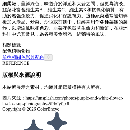
細柔嫩，呈鮮綠色，味道介於洋蔥和大蒜之間，但更為清淡。
韭菜花富含維生素A、維生素C、維生素K和抗氧化物質，有
助於增強免疫力、促進消化和保護視力。這種蔬菜通常被切碎
後加入湯品、炒菜、沙拉或煎餅中，也經常用作各種菜餚的裝
飾，以增添風味和色彩。韭菜花象徵著生命力和新鮮，在亞洲
料理中尤其常見，為各種美食增添一絲獨特的風味。
相關標籤
配色
植物
食物
前往相關色彩與配色
REFERENCE
版權與來源說明
本站所展示之素材，均屬其相應版權持有人所有。
圖片來源：
https://unsplash.com/photos/purple-and-white-flower-
in-close-up-photography-5PloIyf_rJI
Copyright ©
2026
ColorEncyc