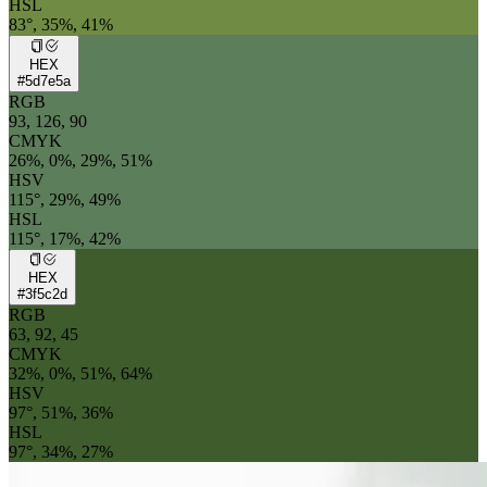
HSL
83°, 35%, 41%
HEX
#5d7e5a
RGB
93, 126, 90
CMYK
26%, 0%, 29%, 51%
HSV
115°, 29%, 49%
HSL
115°, 17%, 42%
HEX
#3f5c2d
RGB
63, 92, 45
CMYK
32%, 0%, 51%, 64%
HSV
97°, 51%, 36%
HSL
97°, 34%, 27%