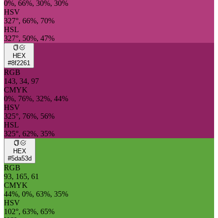
0%, 66%, 30%, 30%
HSV
327°, 66%, 70%
HSL
327°, 50%, 47%
HEX
#8f2261
RGB
143, 34, 97
CMYK
0%, 76%, 32%, 44%
HSV
325°, 76%, 56%
HSL
325°, 62%, 35%
HEX
#5da53d
RGB
93, 165, 61
CMYK
44%, 0%, 63%, 35%
HSV
102°, 63%, 65%