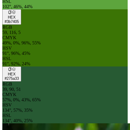
HSL
102°, 46%, 44%
HEX
#3b7405
RGB
59, 116, 5
CMYK
49%, 0%, 96%, 55%
HSV
91°, 96%, 45%
HSL
91°, 92%, 24%
HEX
#275a33
RGB
39, 90, 51
CMYK
57%, 0%, 43%, 65%
HSV
134°, 57%, 35%
HSL
134°, 40%, 25%