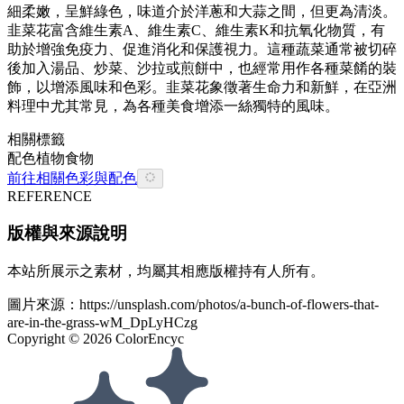
細柔嫩，呈鮮綠色，味道介於洋蔥和大蒜之間，但更為清淡。
韭菜花富含維生素A、維生素C、維生素K和抗氧化物質，有
助於增強免疫力、促進消化和保護視力。這種蔬菜通常被切碎
後加入湯品、炒菜、沙拉或煎餅中，也經常用作各種菜餚的裝
飾，以增添風味和色彩。韭菜花象徵著生命力和新鮮，在亞洲
料理中尤其常見，為各種美食增添一絲獨特的風味。
相關標籤
配色
植物
食物
前往相關色彩與配色
REFERENCE
版權與來源說明
本站所展示之素材，均屬其相應版權持有人所有。
圖片來源：
https://unsplash.com/photos/a-bunch-of-flowers-that-
are-in-the-grass-wM_DpLyHCzg
Copyright ©
2026
ColorEncyc