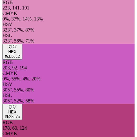
RGB
223, 141, 191
CMYK
0%, 37%, 14%, 13%
HSV
323°, 37%, 87%
HSL
323°, 56%, 71%
HEX
#cb5cc2
RGB
203, 92, 194
CMYK
0%, 55%, 4%, 20%
HSV
305°, 55%, 80%
HSL
305°, 52%, 58%
HEX
#b23c7c
RGB
178, 60, 124
CMYK