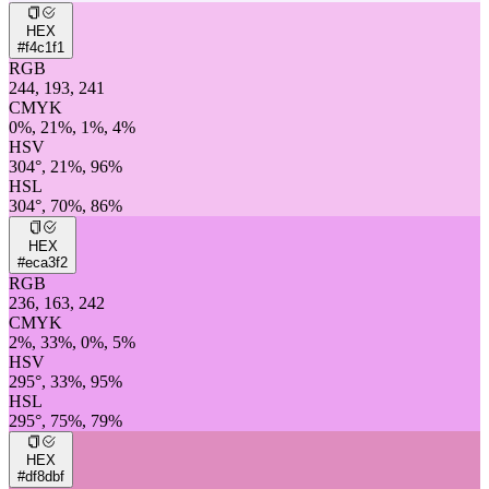
HEX
#f4c1f1
RGB
244, 193, 241
CMYK
0%, 21%, 1%, 4%
HSV
304°, 21%, 96%
HSL
304°, 70%, 86%
HEX
#eca3f2
RGB
236, 163, 242
CMYK
2%, 33%, 0%, 5%
HSV
295°, 33%, 95%
HSL
295°, 75%, 79%
HEX
#df8dbf