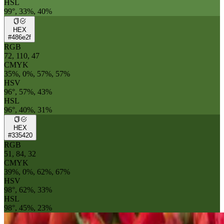
HSL
99°, 33%, 40%
HEX
#486e2f
RGB
72, 110, 47
CMYK
35%, 0%, 57%, 57%
HSV
96°, 57%, 43%
HSL
96°, 40%, 31%
HEX
#335420
RGB
51, 84, 32
CMYK
39%, 0%, 62%, 67%
HSV
98°, 62%, 33%
HSL
98°, 45%, 23%