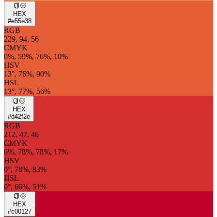
HEX
#e55e38
RGB
229, 94, 56
CMYK
0%, 59%, 76%, 10%
HSV
13°, 76%, 90%
HSL
13°, 77%, 56%
HEX
#d42f2e
RGB
212, 47, 46
CMYK
0%, 78%, 78%, 17%
HSV
0°, 78%, 83%
HSL
0°, 66%, 51%
HEX
#c00127