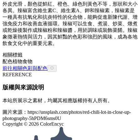
外皮光滑，顏色從鮮紅、橙色、綠色到黃色不等，形狀和大小
各異。辣椒富含維生素C、維生素A、鉀和辣椒素，辣椒素是
一種具有抗氧化和抗炎特性的化合物，能夠促進新陳代謝、增
強免疫力和改善血液循環。辣椒可以生食、煮湯、炒菜、燉煮
或乾燥後製作成辣椒粉和辣椒醬，用於調味或裝飾菜餚。辣椒
象徵著熱情與活力，因其鮮豔的色彩和強烈的風味，成為各地
飲食文化中的重要元素。
相關標籤
配色
植物
食物
前往相關色彩與配色
REFERENCE
版權與來源說明
本站所展示之素材，均屬其相應版權持有人所有。
圖片來源：
https://unsplash.com/photos/red-chili-lot-in-close-up-
photography-5hPDM6sms0U
Copyright ©
2026
ColorEncyc