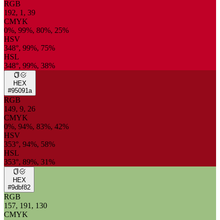
RGB
192, 1, 39
CMYK
0%, 99%, 80%, 25%
HSV
348°, 99%, 75%
HSL
348°, 99%, 38%
HEX
#95091a
RGB
149, 9, 26
CMYK
0%, 94%, 83%, 42%
HSV
353°, 94%, 58%
HSL
353°, 89%, 31%
HEX
#9dbf82
RGB
157, 191, 130
CMYK