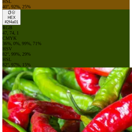
HSL
40°, 92%, 25%
HEX
#2f4a01
RGB
47, 74, 1
CMYK
36%, 0%, 99%, 71%
HSV
82°, 99%, 29%
HSL
82°, 97%, 15%