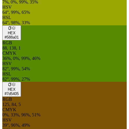
7%, 0%, 99%, 35%
HSV
64°, 99%, 65%
HSL
64°, 98%, 33%
HEX
#588a01
RGB
88, 138, 1
CMYK
36%, 0%, 99%, 46%
HSV
82°, 99%, 54%
HSL
82°, 99%, 27%
HEX
#7d5405
RGB
125, 84, 5
CMYK
0%, 33%, 96%, 51%
HSV
39°, 96%, 49%