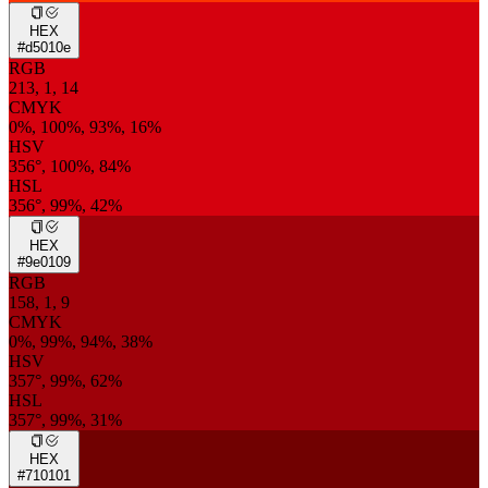
HEX
#d5010e
RGB
213, 1, 14
CMYK
0%, 100%, 93%, 16%
HSV
356°, 100%, 84%
HSL
356°, 99%, 42%
HEX
#9e0109
RGB
158, 1, 9
CMYK
0%, 99%, 94%, 38%
HSV
357°, 99%, 62%
HSL
357°, 99%, 31%
HEX
#710101