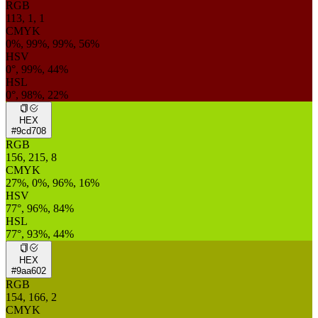
RGB
113, 1, 1
CMYK
0%, 99%, 99%, 56%
HSV
0°, 99%, 44%
HSL
0°, 98%, 22%
HEX
#9cd708
RGB
156, 215, 8
CMYK
27%, 0%, 96%, 16%
HSV
77°, 96%, 84%
HSL
77°, 93%, 44%
HEX
#9aa602
RGB
154, 166, 2
CMYK