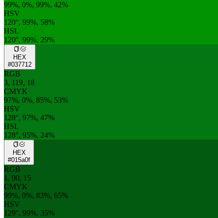
99%, 0%, 99%, 42%
HSV
120°, 99%, 58%
HSL
120°, 99%, 29%
HEX
#037712
RGB
3, 119, 18
CMYK
97%, 0%, 85%, 53%
HSV
128°, 97%, 47%
HSL
128°, 95%, 24%
HEX
#015a0f
RGB
1, 90, 15
CMYK
99%, 0%, 83%, 65%
HSV
129°, 99%, 35%