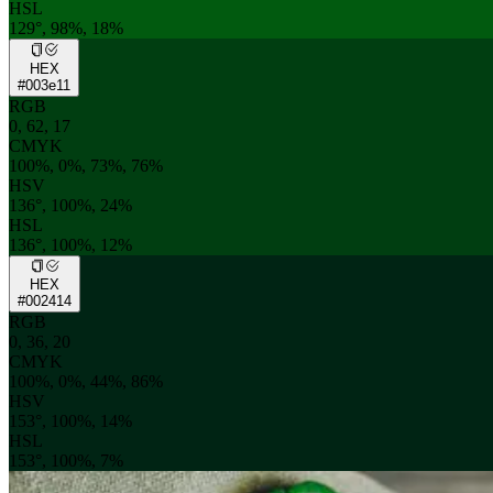
HSL
129°, 98%, 18%
HEX
#003e11
RGB
0, 62, 17
CMYK
100%, 0%, 73%, 76%
HSV
136°, 100%, 24%
HSL
136°, 100%, 12%
HEX
#002414
RGB
0, 36, 20
CMYK
100%, 0%, 44%, 86%
HSV
153°, 100%, 14%
HSL
153°, 100%, 7%