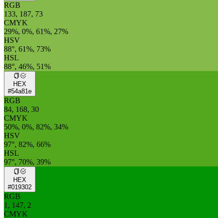
RGB
133, 187, 73
CMYK
29%, 0%, 61%, 27%
HSV
88°, 61%, 73%
HSL
88°, 46%, 51%
HEX
#54a81e
RGB
84, 168, 30
CMYK
50%, 0%, 82%, 34%
HSV
97°, 82%, 66%
HSL
97°, 70%, 39%
HEX
#019302
RGB
1, 147, 2
CMYK