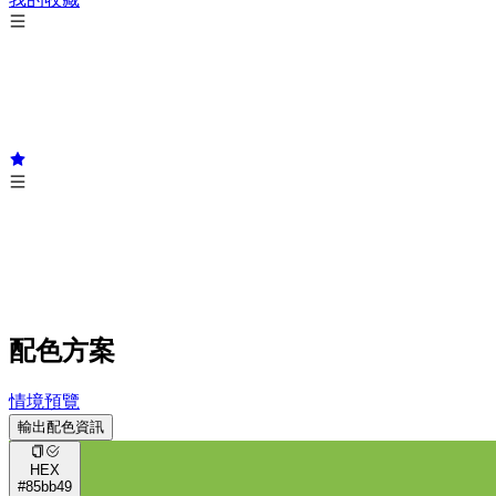
配色方案
情境預覽
輸出配色資訊
HEX
#85bb49