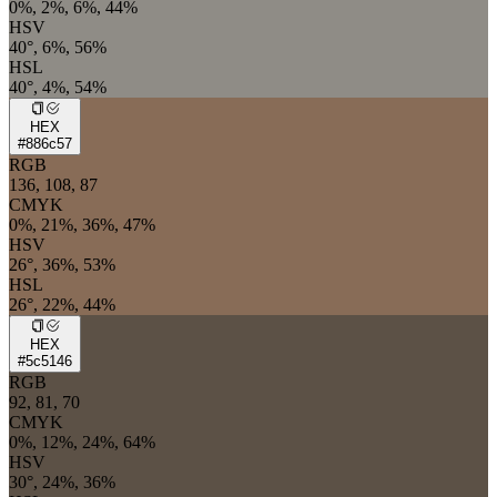
0%, 2%, 6%, 44%
HSV
40°, 6%, 56%
HSL
40°, 4%, 54%
HEX
#886c57
RGB
136, 108, 87
CMYK
0%, 21%, 36%, 47%
HSV
26°, 36%, 53%
HSL
26°, 22%, 44%
HEX
#5c5146
RGB
92, 81, 70
CMYK
0%, 12%, 24%, 64%
HSV
30°, 24%, 36%