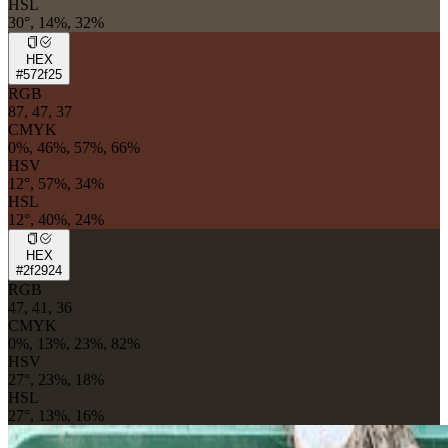
HSL
30°, 14%, 32%
HEX
#572f25
RGB
87, 47, 37
CMYK
0%, 46%, 57%, 66%
HSV
12°, 57%, 34%
HSL
12°, 40%, 24%
HEX
#2f2924
RGB
47, 41, 36
CMYK
0%, 13%, 23%, 82%
HSV
27°, 23%, 18%
HSL
27°, 13%, 16%