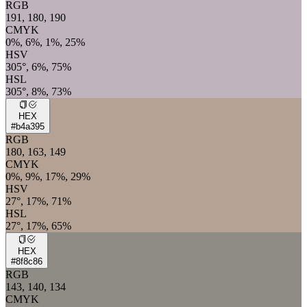
RGB
191, 180, 190
CMYK
0%, 6%, 1%, 25%
HSV
305°, 6%, 75%
HSL
305°, 8%, 73%
HEX
#b4a395
RGB
180, 163, 149
CMYK
0%, 9%, 17%, 29%
HSV
27°, 17%, 71%
HSL
27°, 17%, 65%
HEX
#8f8c86
RGB
143, 140, 134
CMYK