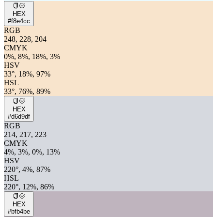
HEX
#f8e4cc
RGB
248, 228, 204
CMYK
0%, 8%, 18%, 3%
HSV
33°, 18%, 97%
HSL
33°, 76%, 89%
HEX
#d6d9df
RGB
214, 217, 223
CMYK
4%, 3%, 0%, 13%
HSV
220°, 4%, 87%
HSL
220°, 12%, 86%
HEX
#bfb4be