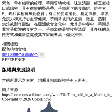
紫色，帶有細密的紋理。芋頭質地軟糯，味道清甜，經烹煮後
口感綿密，具有微妙的堅果香。芋頭富含膳食纖維、維生素
E、鉀和多種抗氧化物質，有助於促進消化、穩定血糖、增強
免疫力和支持心血管健康。芋頭常被用於煮湯、燉煮、蒸製、
烘焙或製作甜點，在亞洲飲食文化中，尤其是中餐中，芋頭是
非常受歡迎的食材之一。芋頭象徵著豐收與溫暖，其多樣的烹
飪方式和健康益處使其在家庭餐桌上備受推崇。
相關標籤
配色
植物
食物
前往相關色彩與配色
REFERENCE
版權與來源說明
本站所展示之素材，均屬其相應版權持有人所有。
圖片來源：
https://commons.wikimedia.org/wiki/File:Taro_sold_in_a_Market_in_
Copyright ©
2026
ColorEncyc