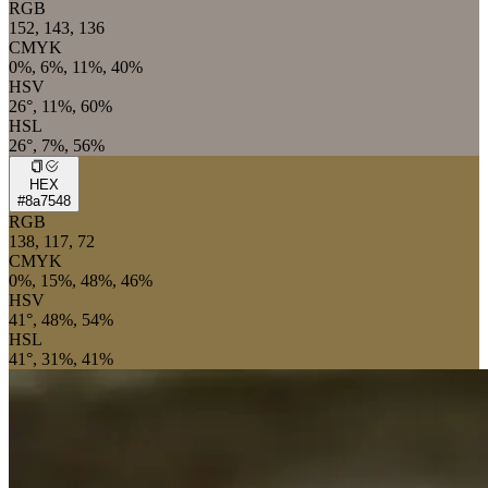
RGB
152, 143, 136
CMYK
0%, 6%, 11%, 40%
HSV
26°, 11%, 60%
HSL
26°, 7%, 56%
HEX
#8a7548
RGB
138, 117, 72
CMYK
0%, 15%, 48%, 46%
HSV
41°, 48%, 54%
HSL
41°, 31%, 41%